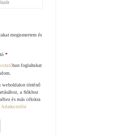
ltakat megismertem és
ató
*
koztató
ban foglaltakat
adom.
a weboldalon történő
artásához, a fiókhoz
séhez és más célokra
a
Adatkezelési