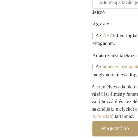
Jelszó
ÁSZF
*
Az
ÁSZF
-ben fogla
elfogadom.
Adatkezelési tájékozt
Az
adatkezelési tájé
megismertem és elfog
A személyes adatokat 
vásárlási élmény fennt
való hozzáférés kezelé
használjuk, melyeket 
tájékoztató
tartalmaz.
Regisztráció