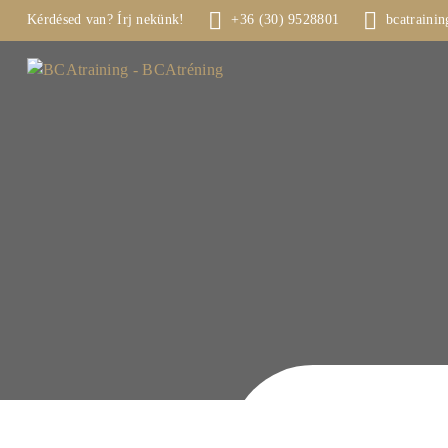
Kérdésed van? Írj nekünk!
+36 (30) 9528801
bcatraini