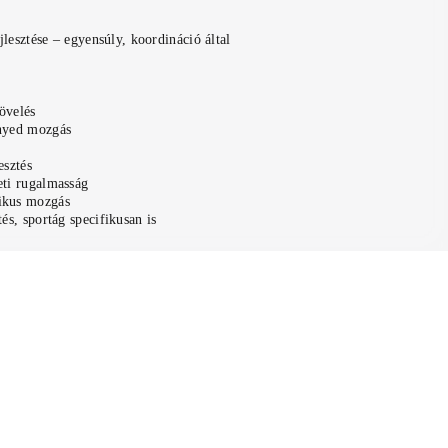
jlesztése – egyensúly, koordináció által
övelés
nyed mozgás
esztés
eti rugalmasság
ikus mozgás
és, sportág specifikusan is