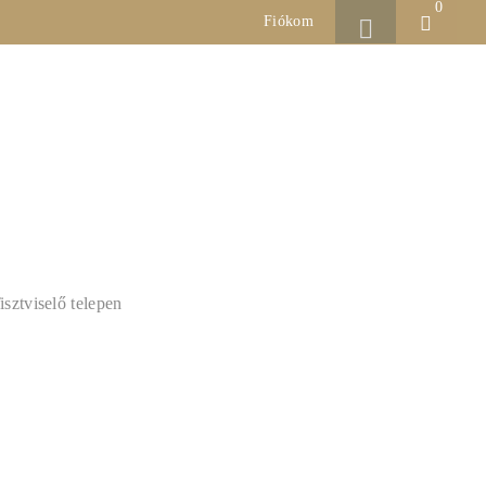
0
Fiókom
IDŐPONTFOGLALÁS
ÁRAK
BLOG
KAPCSOLAT
kcionális
sztviselő telepen