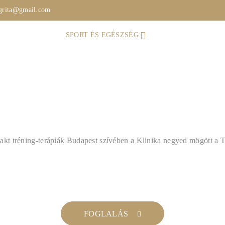
ngrita@gmail.com
BEMUTATKOZÁS
SPORT ÉS EGÉSZSÉG
ONLINE TRÉNINGEK
ing sportrehabiltációs és fun
tréning program
akt tréning-terápiák Budapest szívében a Klinika negyed mögött a Ti
FOGLALÁS