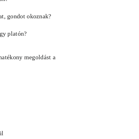
mat, gondot okoznak?
egy platón?
 hatékony megoldást a
ül