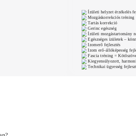
Ízületi helyzet érzékelés fe
Mozgáskorrekciós tréning
Tartás korrekció
Gerinc egészség
Ízületi mozgástartomány n
Egészséges ízületek – kön
Izomerő fejlesztés
Izom erő-állóképesség fejl
Fascia tréning = Kötőszöv
Kiegyensúlyozott, harmon
Technikai ügyesség fejleszt
an?