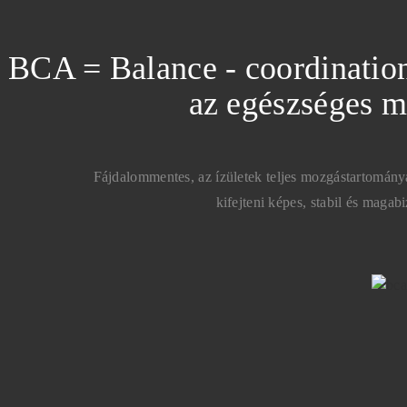
BCA = Balance - coordination 
az egészséges m
Fájdalommentes, az ízületek teljes mozgástartományá
kifejteni képes, stabil és maga