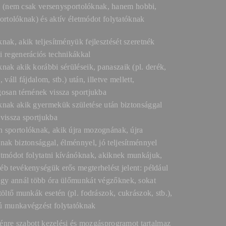
 (nem csak versenysportolóknak, hanem hobbi,
ortolóknak) és aktív életmódot folytatóknak
nak, akik teljesítményük fejlesztését szeretnék
i regenerációs technikákkal
nak akik korábbi sérüléseik, panaszaik (pl. derék,
, váll fájdalom, stb.) után, illetve mellett,
gosan térnének vissza sportjukba
knak akik gyermekük születése után biztonsággal
 vissza sportjukba
 sportolóknak, akik újra mozognának, újra
nak biztonsággal, élménnyel, jó teljesítménnyel
etmódot folytatni kívánóknak, akiknek munkájuk,
éb tevékenységük erős megterhelést jelent: például
agy annál több óra ülőmunkát végzőknek, sokat
töltő munkák esetén (pl. fodrászok, cukrászok, stb.),
ú munkavégzést folytatóknak
nre szabott kezelési és mozgásprogramot tartalmaz