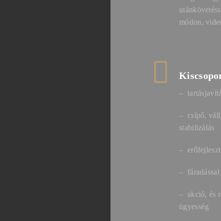
utánkövetésse
módon, videó
Kiscsopo
– tartásjavít
– csípő, váll
stabilizálás
– erőfejleszt
– fáradással
– akció, és r
ügyesség