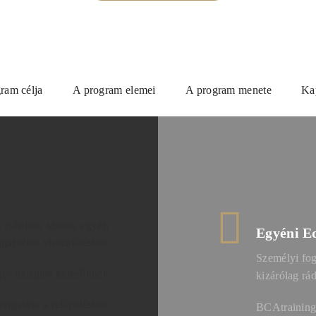
ram célja
A program elemei
A program menete
Ka
 (sérülés, szülés, egyéb
Egyéni E
agabiztos visszatéréshez
Személyi fog
es mozgást keresőknek
kizárólag rá
mogatása a felépüléshez
BCAtraining