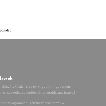
pcsolat
dzések
lalkozás. Csak Te és én vagyunk, figyelmem
d, és az esetleges problémád megoldására irányul
 sportprogramban igénybevehető forma –