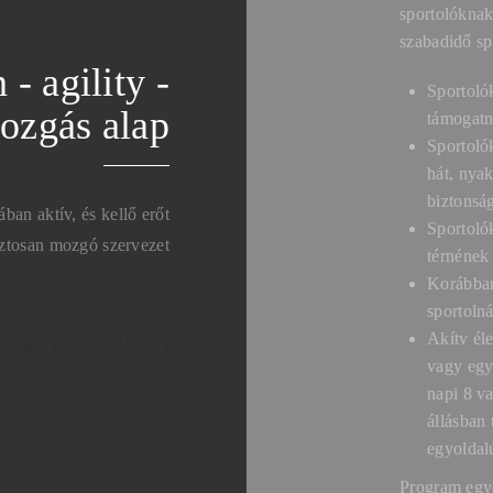
sportolóknak
szabadidő sp
- agility -
Sportolók
ozgás alap
támogatn
Sportolók
hát, nyak
biztonsá
ban aktív, és kellő erőt
Sportoló
biztosan mozgó szervezet
térnének
Korábban
sportolná
Akítv él
vagy egy
napi 8 v
állásban 
egyoldal
Program egyé