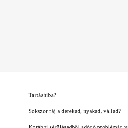
Tartáshiba?
Sokszor fáj a derekad, nyakad, vállad?
Korábbi sérülésedből adódó problémád v