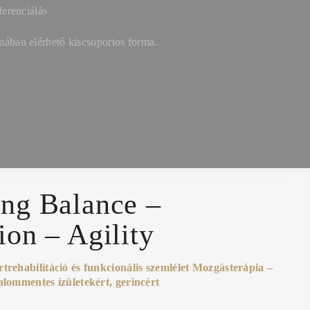
ferenciálás
ában elérhető kiscsoportos forma.
ng Balance –
ion – Agility
trehabilitáció és funkcionális szemlélet Mozgásterápia –
alommentes ízületekért, gerincért