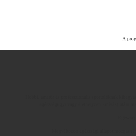
A prog
Hobbi, amatör és professzionális sportolóknak kihagyás
egészségügyi vagy élethelyzeti kihívás) utáni m
Egészség
Megváltozott egészségi állapot mozgás tá