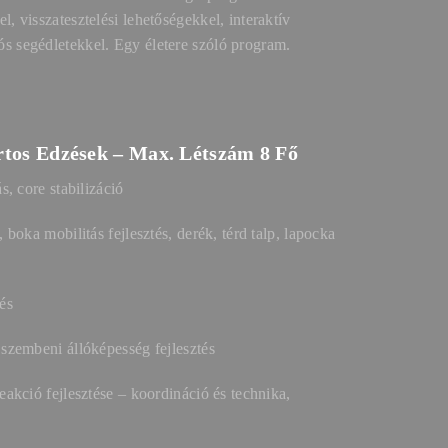
l, visszatesztelési lehetőségekkel, interaktív
s segédletekkel. Egy életere szóló program.
rtos Edzések – Max. Létszám 8 Fő
ás, core stabilizáció
, boka mobilitás fejlesztés, derék, térd talp, lapocka
és
 szembeni állóképesség fejlesztés
eakció fejlesztése – koordináció és technika,