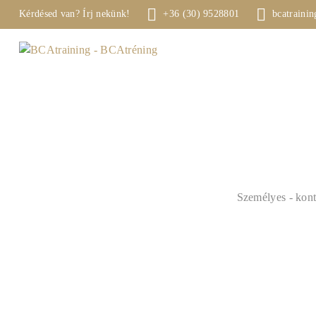
Kérdésed van? Írj nekünk!
+36 (30) 9528801
bcatraini
BCA 
BCAtrain
Személyes - kont