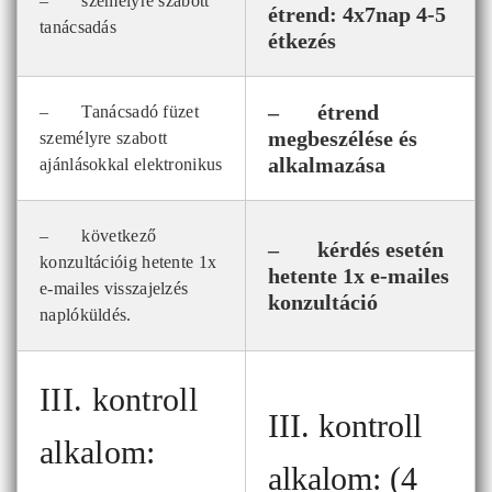
– személyre szabott
étrend: 4x7nap 4-5
tanácsadás
étkezés
– étrend
– Tanácsadó füzet
megbeszélése és
személyre szabott
alkalmazása
ajánlásokkal elektronikus
– következő
– kérdés esetén
konzultációig hetente 1x
hetente 1x e-mailes
e-mailes visszajelzés
konzultáció
naplóküldés.
III. kontroll
III. kontroll
alkalom:
alkalom: (4