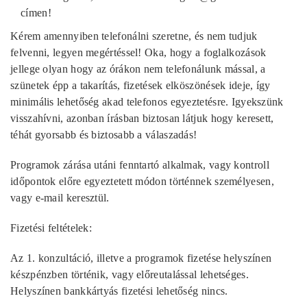
címen!
Kérem amennyiben telefonálni szeretne, és nem tudjuk
felvenni, legyen megértéssel! Oka, hogy a foglalkozások
jellege olyan hogy az órákon nem telefonálunk mással, a
szünetek épp a takarítás, fizetések elköszönések ideje, így
minimális lehetőség akad telefonos egyeztetésre. Igyekszünk
visszahívni, azonban írásban biztosan látjuk hogy keresett,
téhát gyorsabb és biztosabb a válaszadás!
Programok zárása utáni
fenntartó alkalmak
, vagy
kontroll
időpontok
előre egyeztetett módon történnek személyesen,
vagy e-mail keresztül.
Fizetési feltételek:
Az 1. konzultáció, illetve a programok fizetése helyszínen
készpénzben történik, vagy előreutalással lehetséges.
Helyszínen bankkártyás fizetési lehetőség nincs.