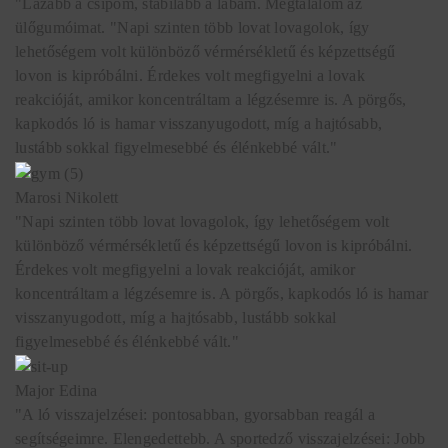
"Lazább a csípőm, stabilabb a lábam. Megtalálom az
ülőgumóimat. "Napi szinten több lovat lovagolok, így
lehetőségem volt különböző vérmérsékletű és képzettségű
lovon is kipróbálni. Érdekes volt megfigyelni a lovak
reakcióját, amikor koncentráltam a légzésemre is. A pörgős,
kapkodós ló is hamar visszanyugodott, míg a hajtósabb,
lustább sokkal figyelmesebbé és élénkebbé vált."
Marosi Nikolett
"Napi szinten több lovat lovagolok, így lehetőségem volt
különböző vérmérsékletű és képzettségű lovon is kipróbálni.
Érdekes volt megfigyelni a lovak reakcióját, amikor
koncentráltam a légzésemre is. A pörgős, kapkodós ló is hamar
visszanyugodott, míg a hajtósabb, lustább sokkal
figyelmesebbé és élénkebbé vált."
Major Edina
"A ló visszajelzései: pontosabban, gyorsabban reagál a
segítségeimre. Elengedettebb. A sportedző visszajelzései: Jobb