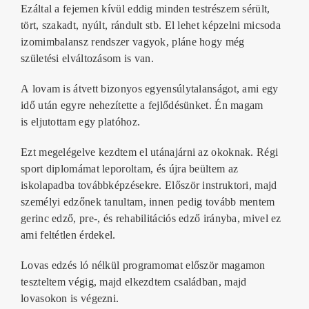
Ezáltal a fejemen kívül eddig
minden testrészem sérült,
tört, szakadt, nyúlt, rándult stb.
El lehet képzelni micsoda
izomimbalansz rendszer vagyok, pláne hogy még
születési elváltozásom is van.
A
lovam is átvett bizonyos egyensúlytalanságot
, ami egy
idő után egyre nehezítette a fejlődésünket. Én magam
is
eljutottam egy platóhoz
.
Ezt megelégelve kezdtem el utánajárni az okoknak
. Régi
sport diplomámat leporoltam, és újra beültem az
iskolapadba továbbképzésekre.
Először instruktori, majd
személyi edzőnek tanultam, innen pedig tovább mentem
gerinc edző, pre-, és rehabilitációs edző irányba
, mivel ez
ami feltétlen érdekel.
Lovas edzés ló nélkül programomat
először magamon
teszteltem végig, majd elkezdtem családban, majd
lovasokon is végezni.