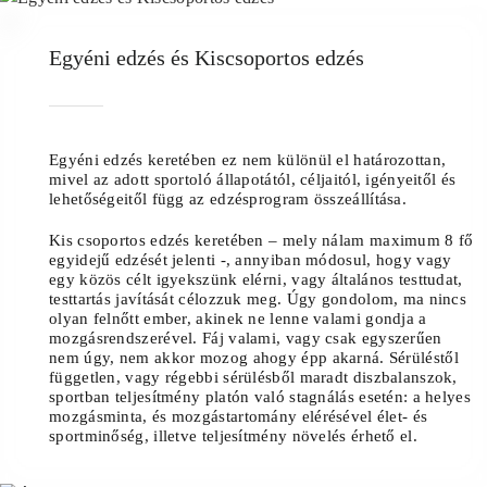
05
Egyéni edzés és Kiscsoportos edzés
Egyéni edzés
keretében ez nem különül el határozottan,
mivel az adott sportoló állapotától, céljaitól, igényeitől és
lehetőségeitől függ az edzésprogram összeállítása.
Kis csoportos edzés
keretében – mely nálam maximum 8 fő
egyidejű edzését jelenti -, annyiban módosul, hogy vagy
egy közös célt igyekszünk elérni, vagy általános testtudat,
testtartás javítását célozzuk meg. Úgy gondolom, ma nincs
olyan felnőtt ember, akinek ne lenne valami gondja a
mozgásrendszerével. Fáj valami, vagy csak egyszerűen
nem úgy, nem akkor mozog ahogy épp akarná. Sérüléstől
független, vagy régebbi sérülésből maradt diszbalanszok,
sportban teljesítmény platón való stagnálás esetén: a helyes
mozgásminta, és mozgástartomány elérésével élet- és
sportminőség, illetve teljesítmény növelés érhető el.