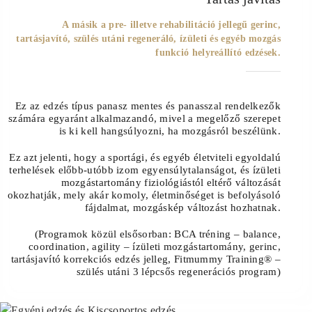
A másik a pre- illetve rehabilitáció jellegű gerinc,
tartásjavító, szülés utáni regeneráló, ízületi és egyéb mozgás
funkció helyreállító edzések.
Ez az edzés típus panasz mentes és panasszal rendelkezők
számára egyaránt alkalmazandó, mivel a megelőző szerepet
is ki kell hangsúlyozni, ha mozgásról beszélünk.
Ez azt jelenti, hogy a sportági, és egyéb életviteli egyoldalú
terhelések előbb-utóbb izom egyensúlytalanságot, és ízületi
mozgástartomány fiziológiástól eltérő változását
okozhatják, mely akár komoly, életminőséget is befolyásoló
fájdalmat, mozgáskép változást hozhatnak.
(Programok közül elsősorban: BCA tréning – balance,
coordination, agility – ízületi mozgástartomány, gerinc,
tartásjavító korrekciós edzés jelleg, Fitmummy Training® –
szülés utáni 3 lépcsős regenerációs program)