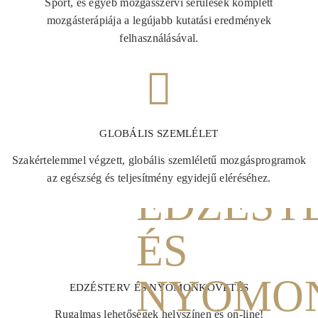
Sport, és egyéb mozgásszervi sérülések komplett
mozgásterápiája a legújabb kutatási eredmények
felhasználásával.
GLOBÁLIS SZEMLÉLET
Szakértelemmel végzett, globális szemléletű mozgásprogramok
az egészség és teljesítmény egyidejű eléréséhez.
EDZÉSTERV ÉS NYOMONKÖVETÉS
Rugalmas lehetőségek helyszínen és on-line!