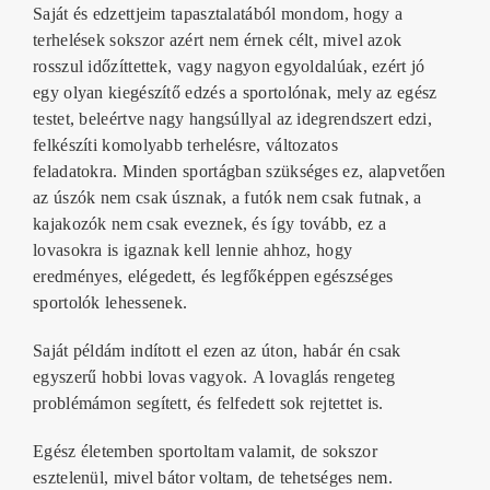
Saját és edzettjeim tapasztalatából mondom, hogy a
terhelések sokszor azért nem érnek célt, mivel azok
rosszul időzíttettek, vagy nagyon egyoldalúak, ezért jó
egy olyan kiegészítő edzés a sportolónak, mely az egész
testet, beleértve nagy hangsúllyal az idegrendszert edzi,
felkészíti komolyabb terhelésre, változatos
feladatokra.
Minden sportágban szükséges
ez, alapvetően
az
úszók nem csak úsznak, a futók nem csak futnak, a
kajakozók nem csak eveznek
, és így tovább, ez a
lovasokra is igaznak kell lennie ahhoz, hogy
eredményes, elégedett, és legfőképpen egészséges
sportolók lehessenek.
Saját példám indított el ezen az úton, habár én csak
egyszerű hobbi lovas vagyok.
A lovaglás rengeteg
problémámon segített, és felfedett sok rejtettet is.
Egész életemben sportoltam valamit, de sokszor
esztelenül, mivel bátor voltam, de tehetséges nem.