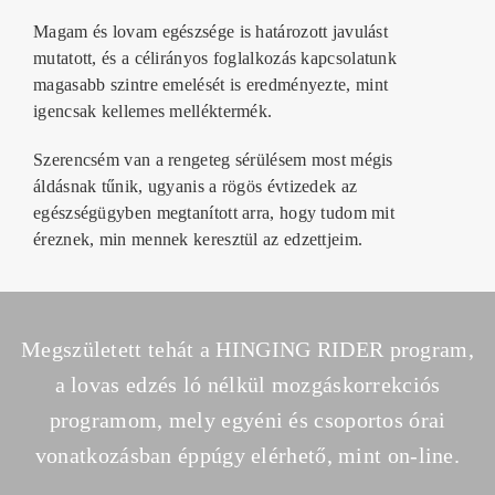
Magam és lovam egészsége is határozott javulást
mutatott, és
a célirányos foglalkozás kapcsolatunk
magasabb szintre emelését is eredményezte,
mint
igencsak kellemes melléktermék.
Szerencsém van a rengeteg sérülésem most mégis
áldásnak tűnik, ugyanis a rögös évtizedek az
egészségügyben megtanított arra, hogy tudom mit
éreznek, min mennek keresztül az edzettjeim.
Megszületett tehát a HINGING RIDER program,
a lovas edzés ló nélkül mozgáskorrekciós
programom, mely egyéni és csoportos órai
vonatkozásban éppúgy elérhető, mint on-line.