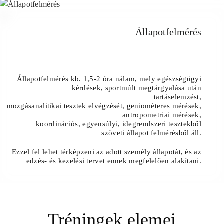
06
Állapotfelmérés
Állapotfelmérés kb. 1,5-2 óra nálam, mely egészségügyi
kérdések, sportmúlt megtárgyalása után
tartáselemzést,
mozgásanalitikai tesztek elvégzését, geniométeres mérések,
antropometriai mérések,
koordinációs, egyensúlyi, idegrendszeri tesztekből
szöveti állapot felmérésből áll.
Ezzel fel lehet térképzeni az adott személy állapotát, és az
edzés- és kezelési tervet ennek megfelelően alakítani.
Tréningek elemei