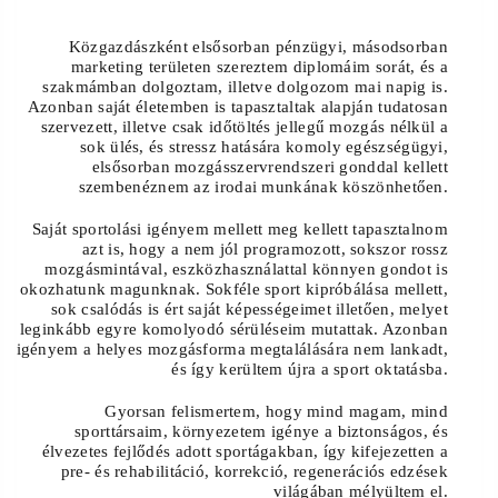
Közgazdászként elsősorban pénzügyi, másodsorban
marketing területen szereztem diplomáim sorát, és a
szakmámban dolgoztam, illetve dolgozom mai napig is.
Azonban saját életemben is tapasztaltak alapján tudatosan
szervezett, illetve csak időtöltés jellegű mozgás nélkül a
sok ülés, és stressz hatására komoly egészségügyi,
elsősorban mozgásszervrendszeri gonddal kellett
szembenéznem az irodai munkának köszönhetően.
Saját sportolási igényem mellett meg kellett tapasztalnom
azt is, hogy a nem jól programozott, sokszor rossz
mozgásmintával, eszközhasználattal könnyen gondot is
okozhatunk magunknak. Sokféle sport kipróbálása mellett,
sok csalódás is ért saját képességeimet illetően, melyet
leginkább egyre komolyodó sérüléseim mutattak. Azonban
igényem a helyes mozgásforma megtalálására nem lankadt,
és így kerültem újra a sport oktatásba.
Gyorsan felismertem, hogy mind magam, mind
sporttársaim, környezetem igénye a biztonságos, és
élvezetes fejlődés adott sportágakban, így kifejezetten a
pre- és rehabilitáció, korrekció, regenerációs edzések
világában mélyültem el.