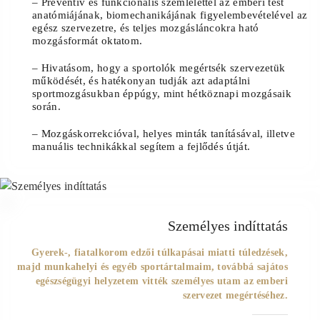
–
Preventív és funkcionális szemlélettel
az emberi test
anatómiájának, biomechanikájának figyelembevételével az
egész szervezetre, és teljes mozgásláncokra ható
mozgásformát oktatom.
–
Hivatásom
, hogy a sportolók megértsék szervezetük
működését, és hatékonyan tudják azt adaptálni
sportmozgásukban éppúgy, mint hétköznapi mozgásaik
során.
–
Mozgáskorrekcióval, helyes minták
tanításával, illetve
manuális technikákkal segítem a fejlődés útját.
02
Személyes indíttatás
Gyerek-, fiatalkorom edzői túlkapásai miatti túledzések,
majd munkahelyi és egyéb sportártalmaim, továbbá sajátos
egészségügyi helyzetem vitték személyes utam az emberi
szervezet megértéséhez.