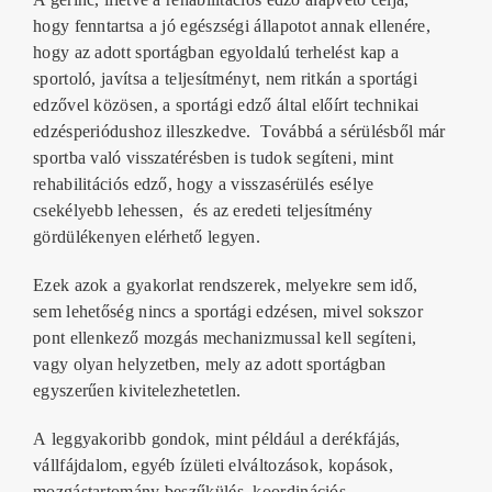
hogy
fenntartsa a jó egészségi állapotot
annak ellenére,
hogy az adott sportágban egyoldalú terhelést kap a
sportoló,
javítsa a teljesítményt
, nem ritkán a sportági
edzővel közösen, a sportági edző által előírt technikai
edzésperiódushoz illeszkedve. Továbbá a
sérülésből már
sportba való visszatérésben
is tudok segíteni, mint
rehabilitációs edző, hogy a
visszasérülés esélye
csekélyebb lehessen
, és az eredeti teljesítmény
gördülékenyen elérhető legyen.
Ezek azok a
gyakorlat rendszerek
, melyekre sem idő,
sem lehetőség nincs a sportági edzésen, mivel sokszor
pont ellenkező mozgás mechanizmussal kell segíteni,
vagy olyan helyzetben, mely az adott sportágban
egyszerűen kivitelezhetetlen.
A
leggyakoribb gondok
, mint például a derékfájás,
vállfájdalom, egyéb ízületi elváltozások, kopások,
mozgástartomány beszűkülés, koordinációs