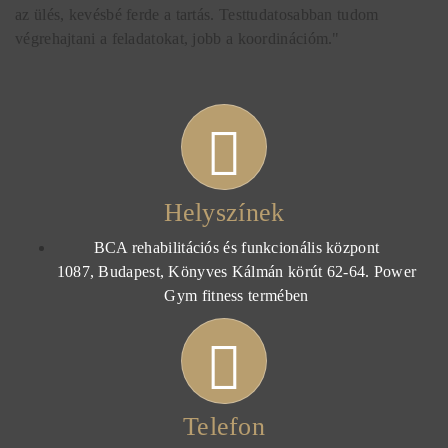
az ülés, kevésbé ferde a tartás. Testtudatosabban tudom
végrehajtani a feladatokat, jobb a koordinációm."
Helyszínek
BCA rehabilitációs és funkcionális központ
1087, Budapest, Könyves Kálmán körút 62-64. Power
Gym fitness termében
Telefon