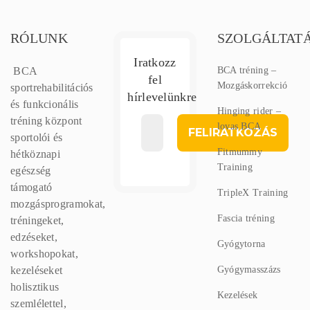
RÓLUNK
SZOLGÁLTAT
Iratkozz
BCA
BCA tréning –
fel
Mozgáskorrekció
sportrehabilitációs
hírlevelünkre
és funkcionális
Hinging rider –
tréning központ
lovas BCA
sportolói és
Fitmummy
hétköznapi
Training
egészség
támogató
TripleX Training
mozgásprogramokat,
Fascia tréning
tréningeket,
edzéseket,
Gyógytorna
workshopokat,
kezeléseket
Gyógymasszázs
holisztikus
Kezelések
szemlélettel,