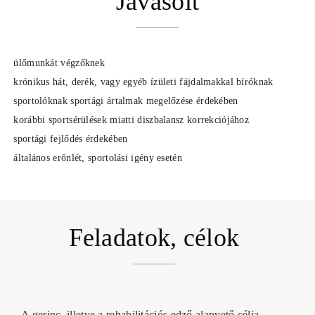
Javasolt
ülőmunkát végzőknek
krónikus hát, derék, vagy egyéb ízületi fájdalmakkal bíróknak
sportolóknak sportági ártalmak megelőzése érdekében
korábbi sportsérülések miatti diszbalansz korrekciójához
sportági fejlődés érdekében
általános erőnlét, sportolási igény esetén
Feladatok, célok
A gerinc, illetve a rehabilitációs edző alapvető célja
,