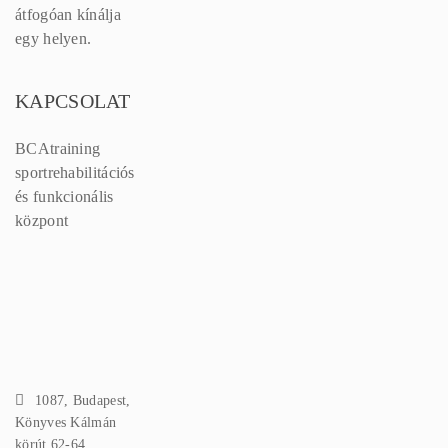
átfogóan kínálja
egy helyen.
KAPCSOLAT
BCAtraining
sportrehabilitációs
és funkcionális
központ
1087, Budapest,
Könyves Kálmán
körút 62-64.