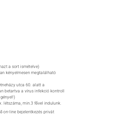
nazt a sort ismételve)
ásban kényelmesen megtalálható
etneházy utca 60. alatt a
n betartva a vírus infekció kontroll
igényel!)
x. létszáma, min.3 fővel indulunk.
ő on-line bejelentkezés privát