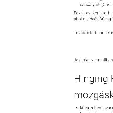
szabályait! (On-li
Edzés gyakoriság: het
ahol a videók 30 nap
További tartalom: kor
Jelentkezz e-mailben
Hinging 
mozgásko
kifejezetten lov