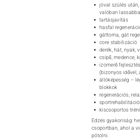
jóval szülés után
valóban lassabba
tartásjavítás
hasfal regeneráci
gáttorna, gát reg
core stabilizáció
derék, hát, nyak, 
csípő, medence, 
izomerő fejleszté
(bizonyos idővel, á
állóképesség – lé
blokkok
regenerációs, rel
sportrehabilitáci
kiscsoportos trén
Edzés gyakoriság: het
csoportban, ahol a v
pótolni.