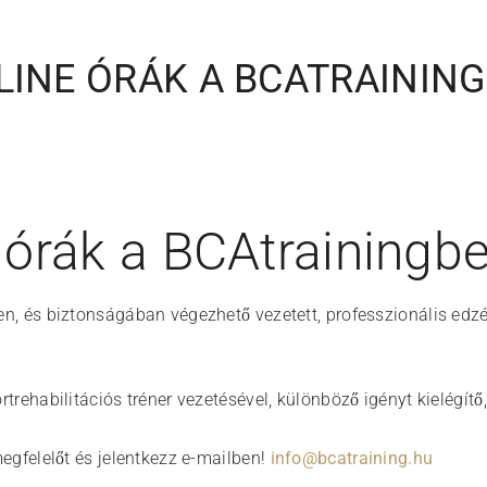
LINE ÓRÁK A BCATRAININ
 órák a BCAtrainingb
, és biztonságában végezhető vezetett, professzionális ed
rehabilitációs tréner vezetésével, különböző igényt kielégítő, 
egfelelőt és jelentkezz e-mailben!
info@bcatraining.hu