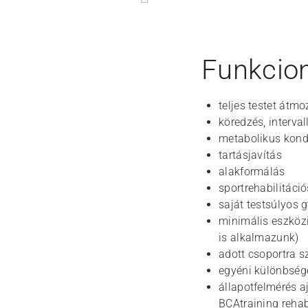
Funkcion
teljes testet át
köredzés, interval
metabolikus kondic
tartásjavítás
alakformálás
sportrehabilitáci
saját testsúlyos 
minimális eszközi
is alkalmazunk)
adott csoportra s
egyéni különbség
állapotfelmérés a
BCAtraining rehab