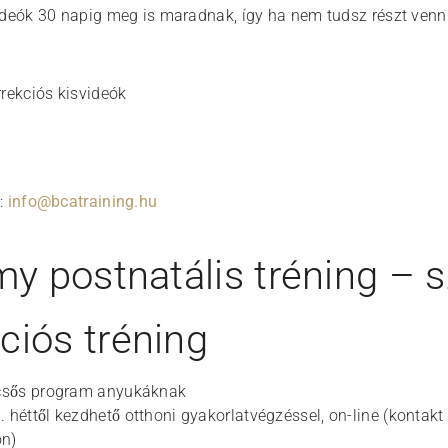
ideók 30 napig meg is maradnak, így ha nem tudsz részt venni
rrekciós kisvideók
:
info@bcatraining.hu
 postnatális tréning – s
ciós tréning
épcsős program anyukáknak
. héttől kezdhető otthoni gyakorlatvégzéssel, on-line (kontak
on)