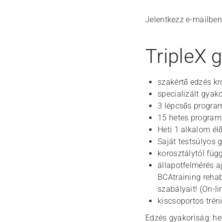
Jelentkezz e-mailben
TripleX 
szakértő edzés kr
specializált gyak
3 lépcsős program
15 hetes program
Heti 1 alkalom él
Saját testsúlyos 
korosztálytól füg
állapotfelmérés a
BCAtraining rehab
szabályait! (On-li
kiscsoportos trén
Edzés gyakoriság: het