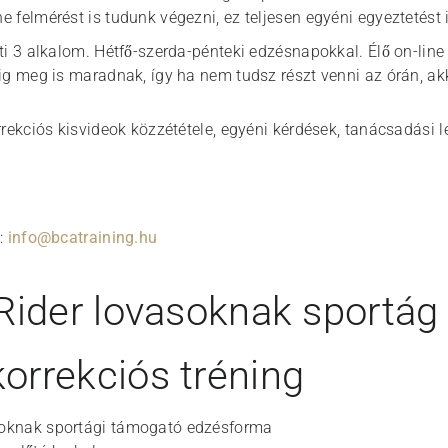
ne felmérést is tudunk végezni, ez teljesen egyéni egyeztetést 
i 3 alkalom. Hétfő-szerda-pénteki edzésnapokkal. Élő on-line
ig meg is maradnak, így ha nem tudsz részt venni az órán, akk
rekciós kisvideok közzététele, egyéni kérdések, tanácsadási 
:
info@bcatraining.hu
Rider lovasoknak sportág 
rrekciós tréning
asoknak sportági támogató edzésforma