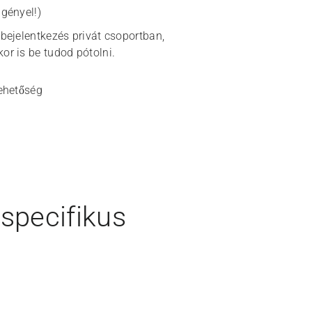
igényel!)
 bejelentkezés privát csoportban,
or is be tudod pótolni.
lehetőség
specifikus