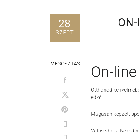
ON-
28
SZEPT
MEGOSZTÁS
On-line
Otthonod kényelmében
edző!
Magasan képzett sport
Válaszd ki a Neked m