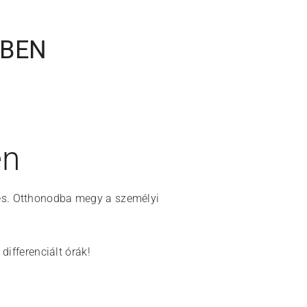
GBEN
en
zés. Otthonodba megy a személyi
differenciált órák!