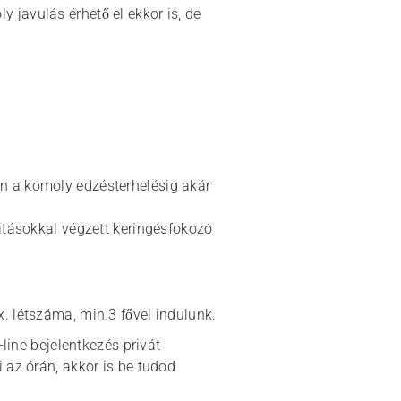
 javulás érhető el ekkor is, de
en a komoly edzésterhelésig akár
zitásokkal végzett keringésfokozó
x. létszáma, min.3 fővel indulunk.
line bejelentkezés privát
 az órán, akkor is be tudod