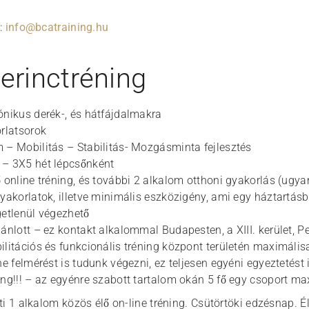
:
info@bcatraining.hu
gerinctréning
ónikus derék-, és hátfájdalmakra
orlatsorok
 – Mobilitás – Stabilitás- Mozgásminta fejlesztés
 – 3X5 hét lépcsőnként
ő online tréning, és további 2 alkalom otthoni gyakorlás (ugya
gyakorlatok, illetve minimális eszközigény, ami egy háztart
getlenül végezhető
jánlott – ez kontakt alkalommal Budapesten, a XIII. kerület, P
ilitációs és funkcionális tréning központ területén maximálisa
ne felmérést is tudunk végezni, ez teljesen egyéni egyeztetést 
ing!!! – az egyénre szabott tartalom okán 5 fő egy csoport ma
i 1 alkalom közös élő on-line tréning. Csütörtöki edzésnap. Él