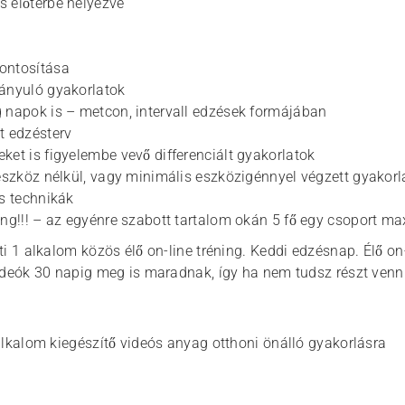
 előtérbe helyezve
ontosítása
rányuló gyakorlatok
 napok is – metcon, intervall edzések formájában
t edzésterv
ket is figyelembe vevő differenciált gyakorlatok
 eszköz nélkül, vagy minimális eszközigénnyel végzett gyakorl
ós technikák
ing!!! – az egyénre szabott tartalom okán 5 fő egy csoport ma
i 1 alkalom közös élő on-line tréning. Keddi edzésnap. Élő on-
ideók 30 napig meg is maradnak, így ha nem tudsz részt venni
alkalom kiegészítő videós anyag otthoni önálló gyakorlásra