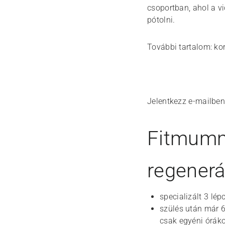
csoportban, ahol a v
pótolni.
További tartalom: ko
Jelentkezz e-mailben
Fitmummy
regenerá
specializált 3 l
szülés után már 6
csak egyéni órák