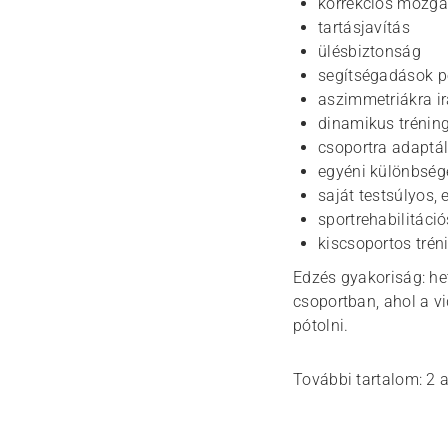
korrekciós mozgás
tartásjavítás
ülésbiztonság
segítségadások p
aszimmetriákra i
dinamikus tréning
csoportra adaptál
egyéni különbsége
saját testsúlyos,
sportrehabilitáci
kiscsoportos trén
Edzés gyakoriság: het
csoportban, ahol a v
pótolni.
További tartalom: 2 