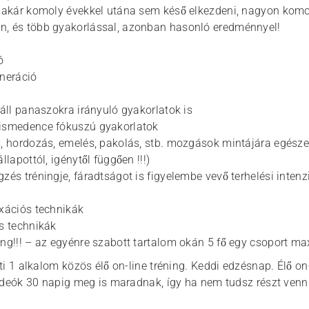
, akár komoly évekkel utána sem késő elkezdeni, nagyon komoly
n, és több gyakorlással, azonban hasonló eredménnyel!
ó
eneráció
váll panaszokra irányuló gyakorlatok is
kismedence fókuszú gyakorlatok
s, hordozás, emelés, pakolás, stb. mozgások mintájára egész
llapottól, igénytől függően !!!)
gzés tréningje, fáradtságot is figyelembe vevő terhelési inten
axációs technikák
ós technikák
ing!!! – az egyénre szabott tartalom okán 5 fő egy csoport ma
i 1 alkalom közös élő on-line tréning. Keddi edzésnap. Élő on-
ideók 30 napig meg is maradnak, így ha nem tudsz részt venni