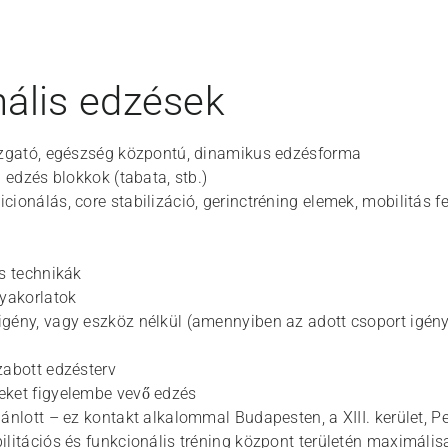
ális edzések
mozgató, egészség központú, dinamikus edzésforma
l edzés blokkok (tabata, stb.)
ionálás, core stabilizáció, gerinctréning elemek, mobilitás fe
ós technikák
gyakorlatok
gény, vagy eszköz nélkül (amennyiben az adott csoport igényli
zabott edzésterv
eket figyelembe vevő edzés
jánlott – ez kontakt alkalommal Budapesten, a XIII. kerület, P
ilitációs és funkcionális tréning központ területén maximálisa