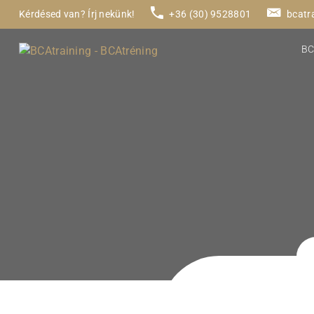
Kérdésed van? Írj nekünk!
+36 (30) 9528801
bcatr
BC