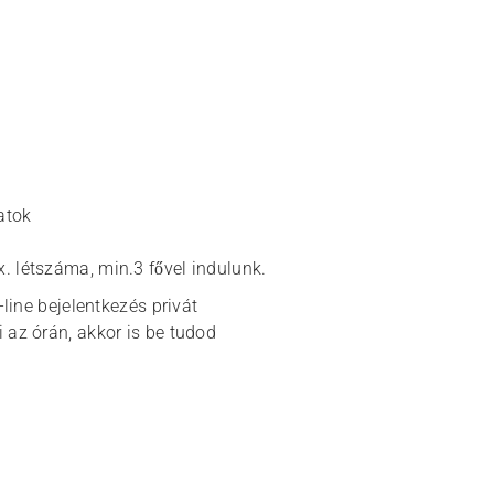
atok
x. létszáma, min.3 fővel indulunk.
line bejelentkezés privát
 az órán, akkor is be tudod