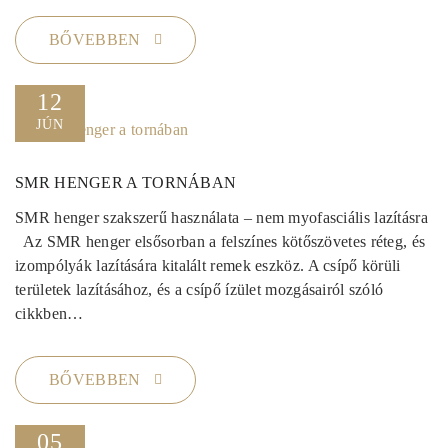
BŐVEBBEN
12
JÚN
SMR HENGER A TORNÁBAN
SMR henger szakszerű használata – nem myofasciális lazításra
Az SMR henger elsősorban a felszínes kötőszövetes réteg, és
izompólyák lazítására kitalált remek eszköz. A csípő körüli
területek lazításához, és a csípő ízület mozgásairól szóló
cikkben…
BŐVEBBEN
05