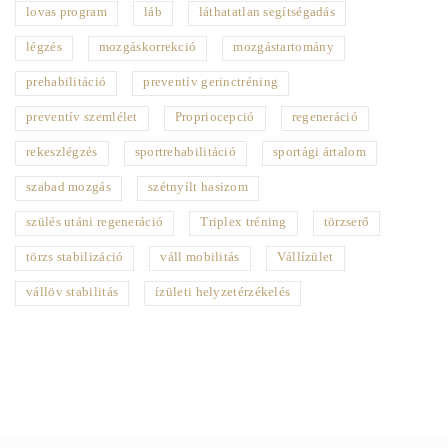
lovas program
láb
láthatatlan segítségadás
légzés
mozgáskorrekció
mozgástartomány
prehabilitáció
preventív gerinctréning
preventív szemlélet
Propriocepció
regeneráció
rekeszlégzés
sportrehabilitáció
sportági ártalom
szabad mozgás
szétnyílt hasizom
szülés utáni regeneráció
Triplex tréning
törzserő
törzs stabilizáció
váll mobilitás
Vállízület
vállöv stabilitás
ízületi helyzetérzékelés