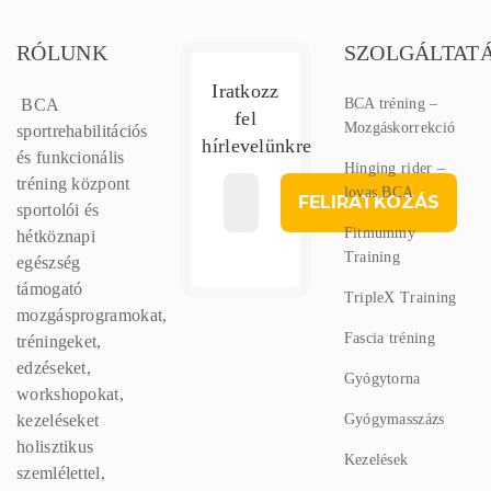
RÓLUNK
SZOLGÁLTAT
Iratkozz
BCA
BCA tréning –
fel
Mozgáskorrekció
sportrehabilitációs
hírlevelünkre
és funkcionális
Hinging rider –
tréning központ
lovas BCA
sportolói és
Fitmummy
hétköznapi
Training
egészség
támogató
TripleX Training
mozgásprogramokat,
Fascia tréning
tréningeket,
edzéseket,
Gyógytorna
workshopokat,
kezeléseket
Gyógymasszázs
holisztikus
Kezelések
szemlélettel,