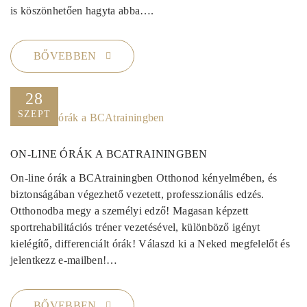
is köszönhetően hagyta abba….
BŐVEBBEN
28
SZEPT
ON-LINE ÓRÁK A BCATRAININGBEN
On-line órák a BCAtrainingben Otthonod kényelmében, és
biztonságában végezhető vezetett, professzionális edzés.
Otthonodba megy a személyi edző! Magasan képzett
sportrehabilitációs tréner vezetésével, különböző igényt
kielégítő, differenciált órák! Válaszd ki a Neked megfelelőt és
jelentkezz e-mailben!…
BŐVEBBEN