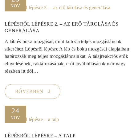
NOV
LÉPÉSRŐL LÉPÉSRE 2. – AZ ERŐ TÁROLÁSA ÉS
GENERÁLÁSA
A láb és boka mozgásai, mint kulcs a teljes mozgásláncok
sikeréhez Lépésről lépésre A láb és boka mozgásai alapjaiban
határozzák meg teljes mozgásláncainkat. A talajreakciós erők
elnyelésének, raktározásának, erői továbbításának már nagy
részben itt dől…
BŐVEBBEN
24
NOV
LÉPÉSRŐL LÉPÉSRE – A TALP