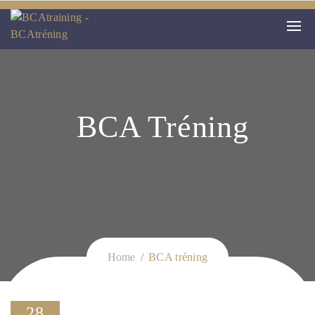
BCA Tréning
Home
BCA tréning
28