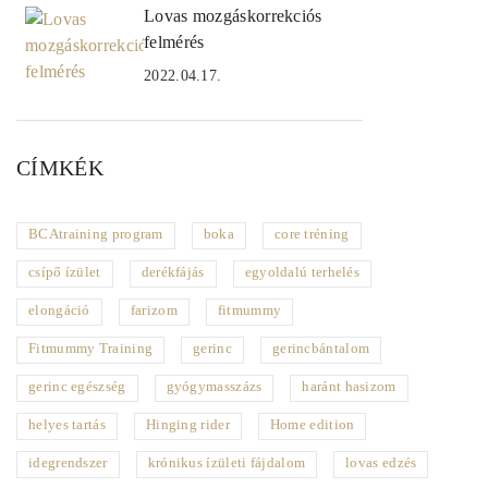
Lovas mozgáskorrekciós
felmérés
2022.04.17.
CÍMKÉK
BCAtraining program
boka
core tréning
csípő ízület
derékfájás
egyoldalú terhelés
elongáció
farizom
fitmummy
Fitmummy Training
gerinc
gerincbántalom
gerinc egészség
gyógymasszázs
haránt hasizom
helyes tartás
Hinging rider
Home edition
idegrendszer
krónikus ízületi fájdalom
lovas edzés