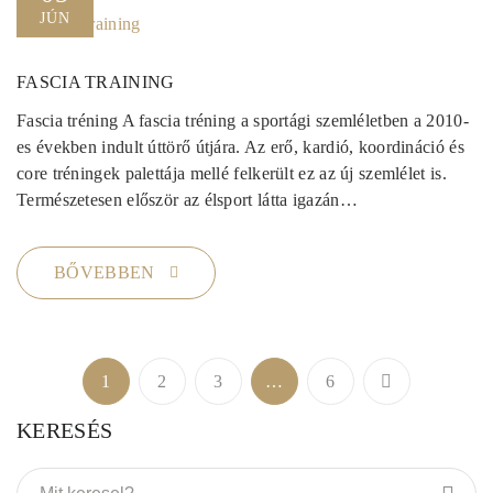
JÚN
FASCIA TRAINING
Fascia tréning A fascia tréning a sportági szemléletben a 2010-
es években indult úttörő útjára. Az erő, kardió, koordináció és
core tréningek palettája mellé felkerült ez az új szemlélet is.
Természetesen először az élsport látta igazán…
BŐVEBBEN
1
2
3
…
6
KERESÉS