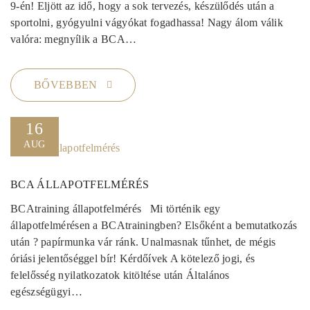
9-én! Eljött az idő, hogy a sok tervezés, készülődés után a
sportolni, gyógyulni vágyókat fogadhassa! Nagy álom válik
valóra: megnyílik a BCA…
BŐVEBBEN
16
AUG
BCA ÁLLAPOTFELMÉRÉS
BCAtraining állapotfelmérés Mi történik egy
állapotfelmérésen a BCAtrainingben? Elsőként a bemutatkozás
után ? papírmunka vár ránk. Unalmasnak tűnhet, de mégis
óriási jelentőséggel bír! Kérdőívek A kötelező jogi, és
felelősség nyilatkozatok kitöltése után Általános
egészségügyi…