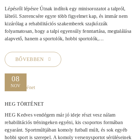
Lépésről lépésre Útnak indítok egy minisorozatot a talpról,
lábról. Szerencsére egyre több figyelmet kap, és immár nem
kizárólag a rehabilitációs szakemberek szajkózzák
folyamatosan, hogy a talpi egyensúly fenntartása, megtalálása
alapvető, hanem a sportolók, hobbi sportolók,…
BŐVEBBEN
08
NOV
HEG TÖRTÉNET
HEG Kedves vendégem már jó ideje részt vesz nálam
rehabilitációs tréningeken egyéni, kis csoportos formában
egyaránt. Sportmúltjában komoly futball múlt, és sok egyéb
hobbi sport is szerepel. A komoly versenysportot sérüléseinek