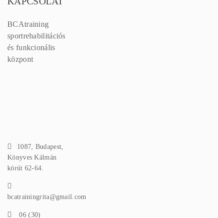
KAPCSOLAT
BCAtraining
sportrehabilitációs
és funkcionális
központ
1087, Budapest,
Könyves Kálmán
körút 62-64.
bcatrainingrita@gmail.com
06 (30)