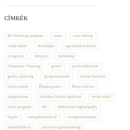
CÍMKÉK
BCAtraining program
boka
core tréning
csípő ízület
derékfájás
egyoldalú terhelés
elongáció
farizom
fitmummy
Fitmummy Training
gerinc
gerincbántalom
gerinc egészség
gyógymasszázs
haránt hasizom
helyes tartás
Hinging rider
Home edition
idegrendszer
krónikus ízületi fájdalom
lovas edzés
lovas program
láb
láthatatlan segítségadás
légzés
mozgáskorrekció
mozgástartomány
prehabilitáció
preventív gerinctréning