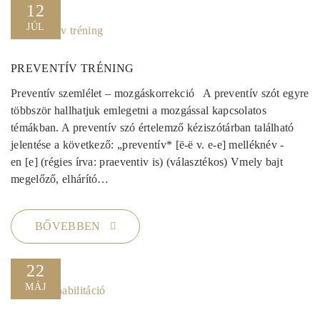
12
JÚL
PREVENTÍV TRÉNING
Preventív szemlélet – mozgáskorrekció A preventív szót egyre
többször hallhatjuk emlegetni a mozgással kapcsolatos
témákban. A preventív szó értelemző kéziszótárban található
jelentése a következő: „preventív* [ë-ë v. e-e] melléknév -
en [e] (régies írva: praeventiv is) (választékos) Vmely bajt
megelőző, elhárító…
BŐVEBBEN
22
MÁJ