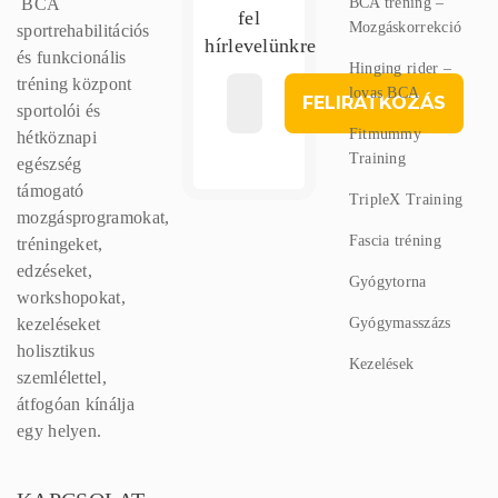
BCA
BCA tréning –
fel
Mozgáskorrekció
sportrehabilitációs
hírlevelünkre
és funkcionális
Hinging rider –
tréning központ
lovas BCA
sportolói és
Fitmummy
hétköznapi
Training
egészség
támogató
TripleX Training
mozgásprogramokat,
Fascia tréning
tréningeket,
edzéseket,
Gyógytorna
workshopokat,
kezeléseket
Gyógymasszázs
holisztikus
Kezelések
szemlélettel,
átfogóan kínálja
egy helyen.