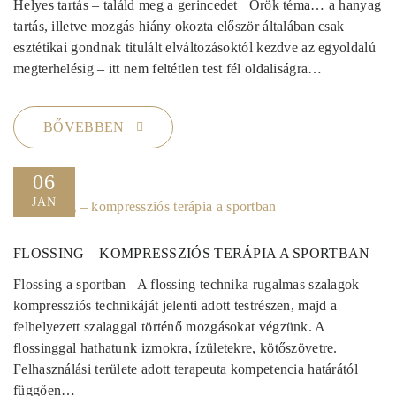
Helyes tartás – találd meg a gerincedet Örök téma… a hanyag
tartás, illetve mozgás hiány okozta először általában csak
esztétikai gondnak titulált elváltozásoktól kezdve az egyoldalú
megterhelésig – itt nem feltétlen test fél oldaliságra…
BŐVEBBEN
06
JAN
FLOSSING – KOMPRESSZIÓS TERÁPIA A SPORTBAN
Flossing a sportban A flossing technika rugalmas szalagok
kompressziós technikáját jelenti adott testrészen, majd a
felhelyezett szalaggal történő mozgásokat végzünk. A
flossinggal hathatunk izmokra, ízületekre, kötőszövetre.
Felhasználási területe adott terapeuta kompetencia határától
függően…