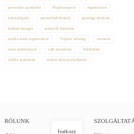
preventív szemlélet
Propriocepció
regeneráció
rekeszlégzés
sportrehabilitáció
sportági ártalom
szabad mozgás
szétnyílt hasizom
szülés utáni regeneráció
Triplex tréning
törzserő
törzs stabilizáció
váll mobilitás
Vállízület
vállöv stabilitás
ízületi helyzetérzékelés
RÓLUNK
SZOLGÁLTAT
Iratkozz