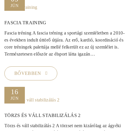
JÚN
FASCIA TRAINING
Fascia tréning A fascia tréning a sportági szemléletben a 2010-
es években indult úttörő útjára. Az erő, kardió, koordináció és
core tréningek palettája mellé felkerült ez az új szemlélet is.
Természetesen először az élsport látta igazán…
BŐVEBBEN
16
JÚN
TÖRZS ÉS VÁLL STABILIZÁLÁS 2
Törzs és váll stabilizálás 2 A törzset nem kizárólag az ágyéki