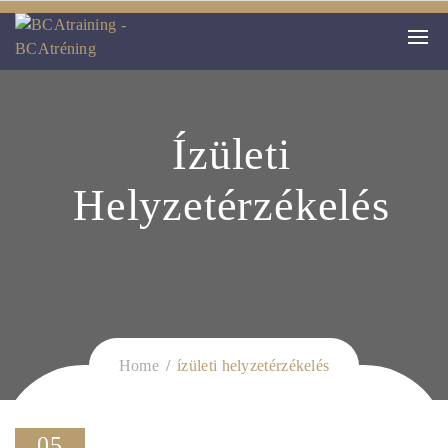
Ízületi
Helyzetérzékelés
Home
ízületi helyzetérzékelés
05