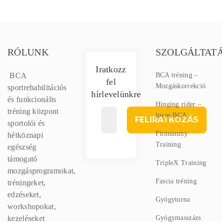
RÓLUNK
SZOLGÁLTAT
Iratkozz
BCA
BCA tréning –
fel
Mozgáskorrekció
sportrehabilitációs
hírlevelünkre
és funkcionális
Hinging rider –
tréning központ
lovas BCA
sportolói és
Fitmummy
hétköznapi
Training
egészség
támogató
TripleX Training
mozgásprogramokat,
Fascia tréning
tréningeket,
edzéseket,
Gyógytorna
workshopokat,
kezeléseket
Gyógymasszázs