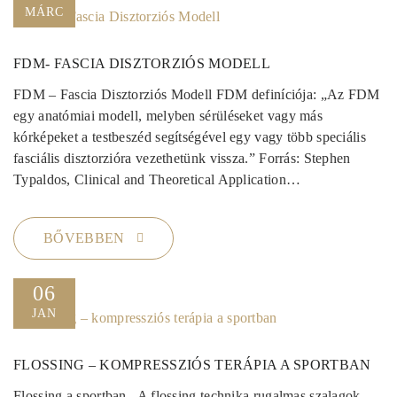
MÁRC
FDM- FASCIA DISZTORZIÓS MODELL
FDM – Fascia Disztorziós Modell FDM definíciója: „Az FDM
egy anatómiai modell, melyben sérüléseket vagy más
kórképeket a testbeszéd segítségével egy vagy több speciális
fasciális disztorzióra vezethetünk vissza.” Forrás: Stephen
Typaldos, Clinical and Theoretical Application…
BŐVEBBEN
06
JAN
FLOSSING – KOMPRESSZIÓS TERÁPIA A SPORTBAN
Flossing a sportban A flossing technika rugalmas szalagok