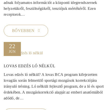
adnak folyamatos információt a központi idegrendszernek
helyzetükről, feszültségükről, tenziójuk mértékéről. Ezen
receptorok…
BŐVEBBEN
22
JÚN
LOVAS EDZÉS LÓ NÉLKÜL
Lovas edzés ló nélkül? A lovas BCA program kifejezetten
lovaglás során felmerülő sportági mozgások korrekciójára
irányuló tréning. Ló nélküli fejlesztő program, de a ló és sport
érdekében. A mozgáskorrekció alapját az emberi anatómiából
adódó, de…