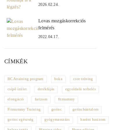
2026.02.24.
Lovas mozgáskorrekciós
felmérés
2022.04.17.
CÍMKÉK
BCAtraining program
boka
core tréning
csípő ízület
derékfájás
egyoldalú terhelés
elongáció
farizom
fitmummy
Fitmummy Training
gerinc
gerincbántalom
gerinc egészség
gyógymasszázs
haránt hasizom
helyes tartás
Hinging rider
Home edition