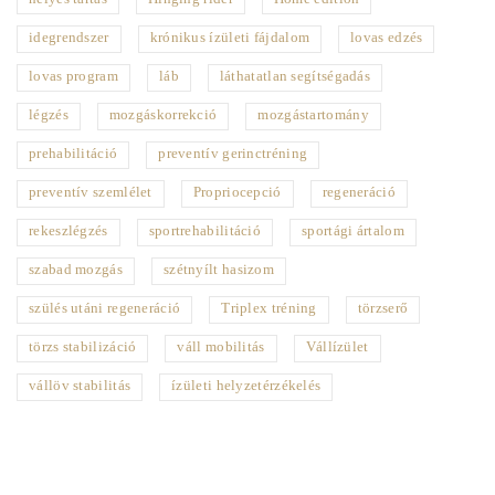
idegrendszer
krónikus ízületi fájdalom
lovas edzés
lovas program
láb
láthatatlan segítségadás
légzés
mozgáskorrekció
mozgástartomány
prehabilitáció
preventív gerinctréning
preventív szemlélet
Propriocepció
regeneráció
rekeszlégzés
sportrehabilitáció
sportági ártalom
szabad mozgás
szétnyílt hasizom
szülés utáni regeneráció
Triplex tréning
törzserő
törzs stabilizáció
váll mobilitás
Vállízület
vállöv stabilitás
ízületi helyzetérzékelés