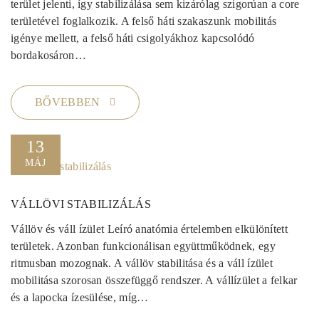
terület jelenti, így stabilizálása sem kizárólag szigorúan a core
területével foglalkozik. A felső háti szakaszunk mobilitás
igénye mellett, a felső háti csigolyákhoz kapcsolódó
bordakosáron…
BŐVEBBEN
13
MÁJ
VÁLLÖVI STABILIZÁLÁS
Vállöv és váll ízület Leíró anatómia értelemben elkülönített
területek. Azonban funkcionálisan együttműködnek, egy
ritmusban mozognak. A vállöv stabilitása és a váll ízület
mobilitása szorosan összefüggő rendszer. A vállízület a felkar
és a lapocka ízesülése, míg…