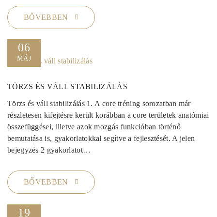
BŐVEBBEN
06
MÁJ
TÖRZS ÉS VÁLL STABILIZÁLÁS
Törzs és váll stabilizálás 1. A core tréning sorozatban már
részletesen kifejtésre került korábban a core területek anatómiai
összefüggései, illetve azok mozgás funkcióban történő
bemutatása is, gyakorlatokkal segítve a fejlesztését. A jelen
bejegyzés 2 gyakorlatot…
BŐVEBBEN
19