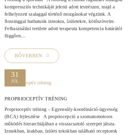
kompressziós technikáját jelenti adott testrészen, majd a
felhelyezett szalaggal történő mozgásokat végzünk. A
flossinggal hathatunk izmokra, ízületekre, kötőszövetre.
Felhasználási területe adott terapeuta kompetencia határától
függően…
BŐVEBBEN
31
JÚL
PROPRIOCEPTÍV TRÉNING
Proprioceptív tréning – Egyensúly-koordináció-ügyesség
(BCA) fejlesztése A propriocepció a szomatomotoros
működés hierarchiájában a visszacsatoló szerepet játsza.
Izmokban, ínakban, ízületi tokokban található receptorok