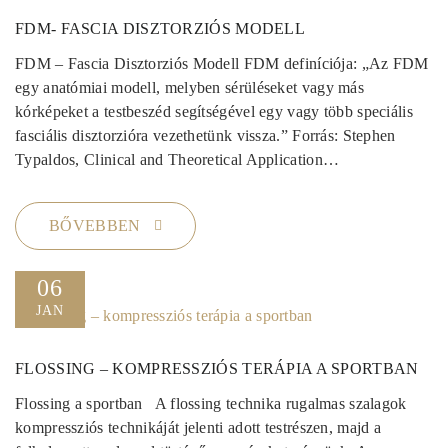
FDM- FASCIA DISZTORZIÓS MODELL
FDM – Fascia Disztorziós Modell FDM definíciója: „Az FDM
egy anatómiai modell, melyben sérüléseket vagy más
kórképeket a testbeszéd segítségével egy vagy több speciális
fasciális disztorzióra vezethetünk vissza.” Forrás: Stephen
Typaldos, Clinical and Theoretical Application…
BŐVEBBEN
06
JAN
FLOSSING – KOMPRESSZIÓS TERÁPIA A SPORTBAN
Flossing a sportban A flossing technika rugalmas szalagok
kompressziós technikáját jelenti adott testrészen, majd a