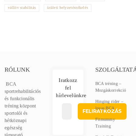
vállöv stabilitás
ízületi helyzetérzékelés
RÓLUNK
SZOLGÁLTAT
Iratkozz
BCA
BCA tréning –
fel
Mozgáskorrekció
sportrehabilitációs
hírlevelünkre
és funkcionális
Hinging rider –
tréning központ
lovas BCA
sportolói és
Fitmummy
hétköznapi
Training
egészség
támogató