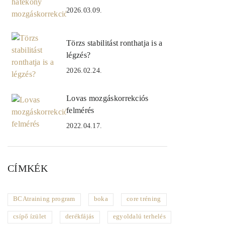
2026.03.09.
Törzs stabilitást ronthatja is a
légzés?
2026.02.24.
Lovas mozgáskorrekciós
felmérés
2022.04.17.
CÍMKÉK
BCAtraining program
boka
core tréning
csípő ízület
derékfájás
egyoldalú terhelés