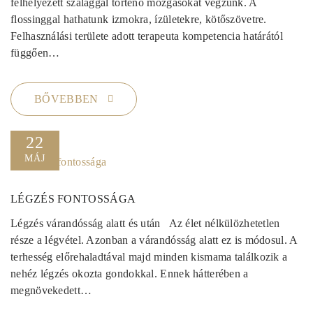
felhelyezett szalaggal történő mozgásokat végzünk. A
flossinggal hathatunk izmokra, ízületekre, kötőszövetre.
Felhasználási területe adott terapeuta kompetencia határától
függően…
BŐVEBBEN
22
MÁJ
LÉGZÉS FONTOSSÁGA
Légzés várandósság alatt és után Az élet nélkülözhetetlen
része a légvétel. Azonban a várandósság alatt ez is módosul. A
terhesség előrehaladtával majd minden kismama találkozik a
nehéz légzés okozta gondokkal. Ennek hátterében a
megnövekedett…