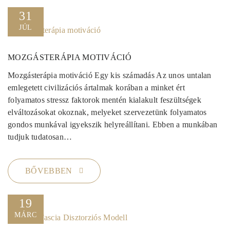
31
JÚL
MOZGÁSTERÁPIA MOTIVÁCIÓ
Mozgásterápia motiváció Egy kis számadás Az unos untalan
emlegetett civilizációs ártalmak korában a minket ért
folyamatos stressz faktorok mentén kialakult feszültségek
elváltozásokat okoznak, melyeket szervezetünk folyamatos
gondos munkával igyekszik helyreállítani. Ebben a munkában
tudjuk tudatosan…
BŐVEBBEN
19
MÁRC