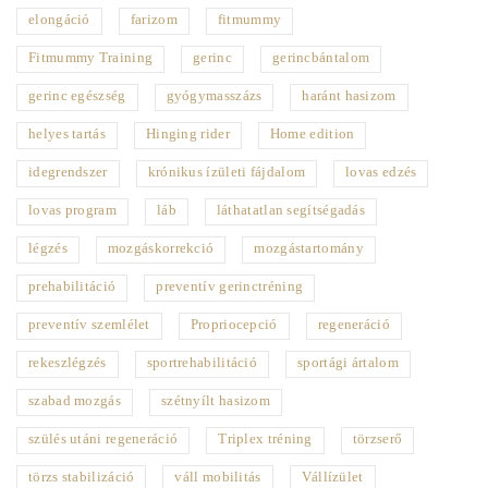
elongáció
farizom
fitmummy
Fitmummy Training
gerinc
gerincbántalom
gerinc egészség
gyógymasszázs
haránt hasizom
helyes tartás
Hinging rider
Home edition
idegrendszer
krónikus ízületi fájdalom
lovas edzés
lovas program
láb
láthatatlan segítségadás
légzés
mozgáskorrekció
mozgástartomány
prehabilitáció
preventív gerinctréning
preventív szemlélet
Propriocepció
regeneráció
rekeszlégzés
sportrehabilitáció
sportági ártalom
szabad mozgás
szétnyílt hasizom
szülés utáni regeneráció
Triplex tréning
törzserő
törzs stabilizáció
váll mobilitás
Vállízület