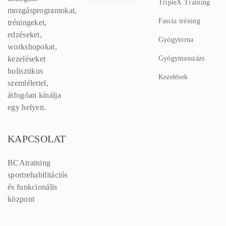
TripleX Training
mozgásprogramokat,
Fascia tréning
tréningeket,
edzéseket,
Gyógytorna
workshopokat,
kezeléseket
Gyógymasszázs
holisztikus
Kezelések
szemlélettel,
átfogóan kínálja
egy helyen.
KAPCSOLAT
BCAtraining
sportrehabilitációs
és funkcionális
központ