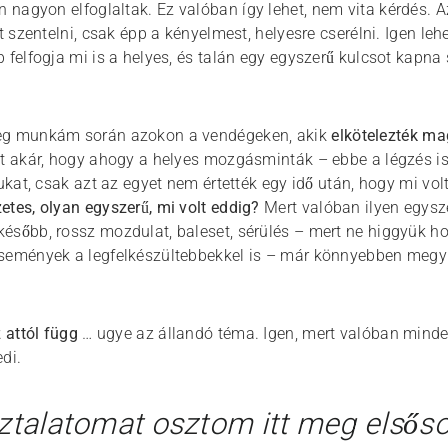
n nagyon elfoglaltak. Ez valóban így lehet, nem vita kérdés.
t szentelni, csak épp a kényelmest, helyesre cserélni. Igen leh
 felfogja mi is a helyes, és talán egy egyszerű kulcsot kapn
eg munkám során azokon a vendégeken, akik
elkötelezték m
t akár, hogy ahogy a helyes mozgásminták – ebbe a légzés is b
sukat, csak azt az egyet nem értették egy idő után, hogy mi volt
etes, olyan egyszerű, mi volt eddig?
Mert valóban ilyen egysze
ésőbb, rossz mozdulat, baleset, sérülés – mert ne higgyük h
semények a legfelkészültebbekkel is – már könnyebben megy 
z attól függ
… ugye az állandó téma. Igen, mert valóban minden
di.
ztalatomat osztom itt meg elsősor