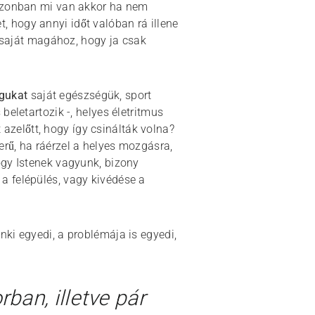
 Azonban mi van akkor ha nem
et, hogy annyi időt valóban rá illene
a saját magához, hogy ja csak
agukat
saját egészségük, sport
eletartozik -, helyes életritmus
 azelőtt, hogy így csinálták volna?
rű, ha ráérzel a helyes mozgásra,
ogy Istenek vagyunk, bizony
a felépülés, vagy kivédése a
ki egyedi, a problémája is egyedi,
ban, illetve pár