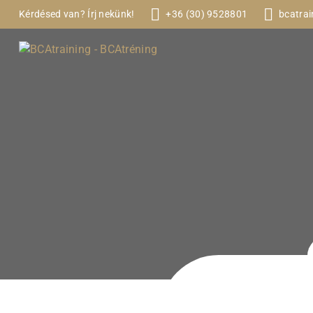
Kérdésed van? Írj nekünk!
+36 (30) 9528801
bcatrai