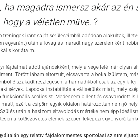
, ha magadra ismersz akár az én s
 hogy a véletlen műve.
?
 tréningek iránt saját sérüléseimből adódóan alakultak, illet
ten egyaránt) után a lovaglás maradt nagy szerelemként hobbi
ikális korlátaim.
yi fájdalmat adott ajándékként, mely a vége felé már olyan a
ment. Törött lábam eltorzult, elcsavarta a boka ízületem, má
mból 3 szakadt részlegesen, a harmadikból csak az egyik fej –
yaki sérvek. Lapocka instabilitás a vállsérülés miatt, mely sz
 funkcionális scoliosist. Medencém billent és csavarodott is k
 miatt, ezért a csípőm egyik oldalon határozottan nem jó hel
 Szülés után a hasizom eltávolodás mértéke nem épp ideálisra 
esen a kötőszövetes elemek szépen leképezik gyönyörű tankö
yáltalán egy relatív fájdalommentes sportolási szintre eljut