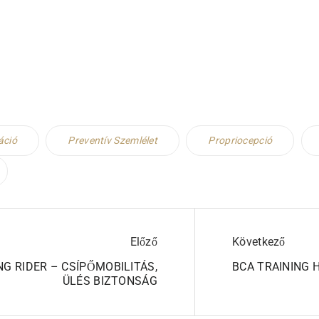
áció
Preventív Szemlélet
Propriocepció
Előző
Következő
NG RIDER – CSÍPŐMOBILITÁS,
BCA TRAINING 
ÜLÉS BIZTONSÁG