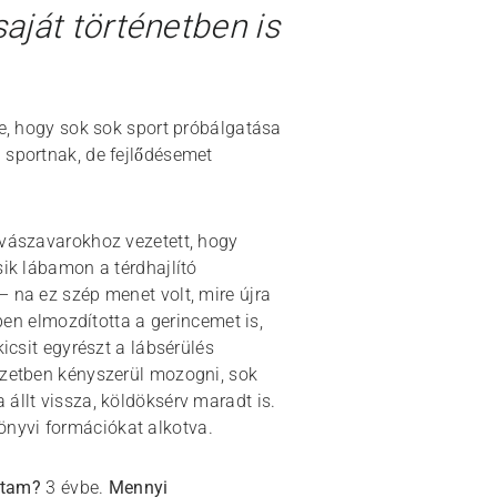
aját történetben is
ve, hogy sok sok sport próbálgatása
 sportnak, de fejlődésemet
lvászavarokhoz vezetett, hogy
sik lábamon a térdhajlító
 na ez szép menet volt, mire újra
épen elmozdította a gerincemet is,
icsit egyrészt a lábsérülés
yzetben kényszerül mozogni, sok
állt vissza, köldöksérv maradt is.
nyvi formációkat alkotva.
ottam?
3 évbe.
Mennyi