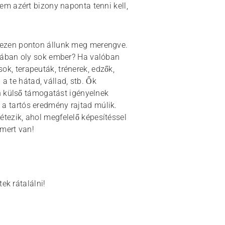
m azért bizony naponta tenni kell,
nezen ponton állunk meg merengve.
ában oly sok ember? Ha valóban
sok, terapeuták, trénerek, edzők,
a te hátad, vállad, stb. Ők
n külső támogatást igényelnek
n a tartós eredmény rajtad múlik.
létezik, ahol megfelelő képesítéssel
 mert van!
ek rátalálni!