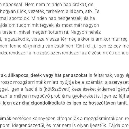
 napossal. Nem nem minden nap órákat, de
hogyan ülök, vezetek, terhelem a lábam, stb. És
mmal sportolok. Minden nap hengerezek, és ha
fájdalom tudom mit tegyek, és most már nagyon
 a testem, mivel megtanítottam rá. Nagyon nehéz
, ragaszkodik, vissza vissza tér még akkor is amikor már rég
m lenne rá (mindig van csak nem tűnt fel…). Igen ez egy ment
 idegrendszer, a mozgás szervrendszer, az érzéseink és gon
yak, állkapocs, derék vagy hát panaszokat
is feltárnak, vagy 
rossz mozgásmintáik miatt nyújtja be a számlát a szervezetük
ggel. Igen a fasciális (kötőszöveti) kezeléseket érdemes igén
épezni a mélyen megbúvó probléma gyökereket is. Igen ez fájh
,
igen ez néha elgondolkodtató és igen ez hosszútávon tanít.
blémák
esetében könnyeben elfogadják a mozgásmintákban rejl
ponti idegrendszertől, és már nem is olyan ijesztők. Fájdalo