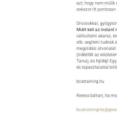
azt, hogy nem múlik 
sokszor itt pontosan
Orvosokkal, gyógyto
Miért kell az instant
változtatni akarsz, t
stb. segíteni tudnak 
megoldási útvonalat 
(műtéttől az edzéster
Tanulj, és fejlődj! E
és tapasztalattal bí
bcatraining.hu
Keress bátran, ha mot
bcatrainingrita@gma