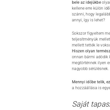
bele az idejükbe
olya
kellene erre külön idő
szánni, hogy legalább
annyi, így is lehet?
Sokszor figyeltem m
teljesítményük mellet
mellett tették le vok
Hiszen olyan termész
onnan bármi adódik k
megtörténnek ilyen e
nagyobb sérülésnek.
Mennyi időbe telik, e
a hozzáállása is egye
Saját tapas