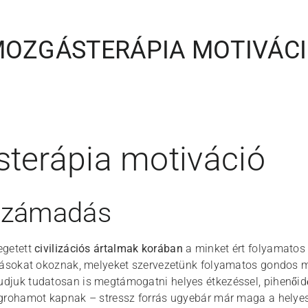
OZGÁSTERÁPIA MOTIVÁC
terápia motiváció
 számadás
egetett
civilizációs ártalmak korában
a minket ért folyamatos 
zásokat okoznak, melyeket szervezetünk folyamatos gondos mu
djuk tudatosan is megtámogatni helyes étkezéssel, pihenőid
grohamot kapnak – stressz forrás ugyebár már maga a helyes 