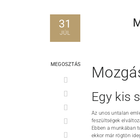
M
31
JÚL
MEGOSZTÁS
Mozgás
Egy kis
Az unos untalan eml
feszültségek elválto
Ebben a munkában tu
ekkor már rögtön ide