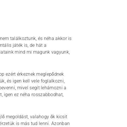
 nem találkoztunk, és néha akkor is
ális játék is, de hát a
dolataink mind mi magunk vagyunk,
épp ezért érkeznek meglepődnek
, és igen kell vele foglalkozni,
ybevenni, mivel segít lehámozni a
at, igen ez néha rosszabbodhat,
ő megoldást, valahogy ők kicsit
mérzetük is más tud lenni. Azonban