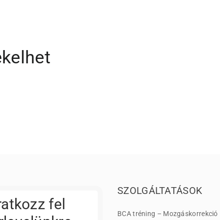
ekelhet
SZOLGÁLTATÁSOK
ratkozz fel
BCA tréning – Mozgáskorrekció