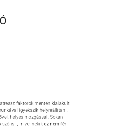
IÓ
stressz faktorok mentén kialakult
nkával igyekszik helyreállítani.
ővel, helyes mozgással. Sokan
szó is -, mivel nekik
ez nem fér