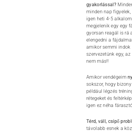
gyakorlással?
Minden
minden nap figyelek, 
igen heti 4-5 alkalo
megjelenik egy egy 
gyorsan reagál is rá
elengedni a fájdalmat
amikor semmi indok ne
szervezetünk egy, az
nem más!!
Amikor vendégeim
n
sokszor, hogy bizony 
például légzés trénin
rétegeket és feltérk
igen ez néha fárasztó
Térd, váll, csípő pro
távolabb esnek a köz