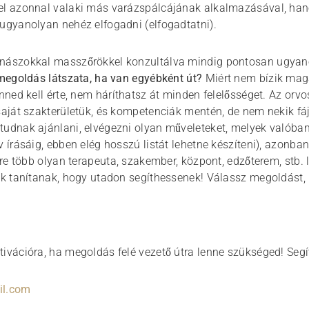
el azonnal valaki más varázspálcájának alkalmazásával, hane
 ugyanolyan nehéz elfogadni (elfogadtatni).
rnászokkal masszőrökkel konzultálva mindig pontosan ugya
 megoldás látszata, ha van egyébként út?
Miért nem bízik mag
enned kell érte, nem háríthatsz át minden felelősséget. Az orvo
saját szakterületük, és kompetenciák mentén, de nem nekik fáj 
tudnak ajánlani, elvégezni olyan műveleteket, melyek valóba
v írásáig, ebben elég hosszú listát lehetne készíteni), azonba
gyre több olyan terapeuta, szakember, központ, edzőterem, stb. 
rók tanítanak, hogy utadon segíthessenek! Válassz megoldást,
ivációra, ha megoldás felé vezető útra lenne szükséged! Segít
il.com