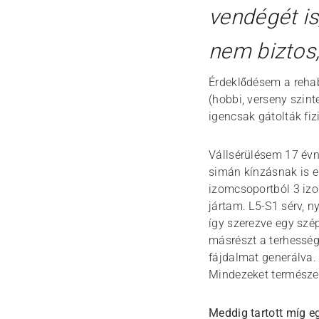
vendégét is
nem biztos,
Érdeklődésem a rehab
(hobbi, verseny szin
igencsak gátolták fiz
Vállsérülésem 17 évn
simán kínzásnak is el
izomcsoportból 3 izo
jártam. L5-S1 sérv, n
így szerezve egy szép
másrészt a terhesség
fájdalmat generálva.
Mindezeket természet
Meddig tartott míg eg