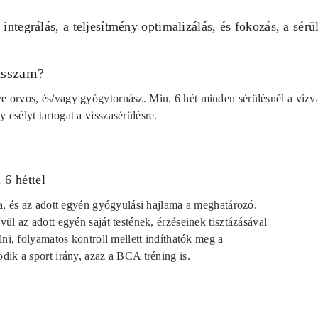
 integrálás, a teljesítmény optimalizálás, és fokozás, a sér
asszam?
ve orvos, és/vagy gyógytornász. Min. 6 hét minden sérülésnél a vízvá
y esélyt tartogat a visszasérülésre.
 6 héttel
a, és az adott egyén gyógyulási hajlama a meghatározó.
ül az adott egyén saját testének, érzéseinek tisztázásával
lni, folyamatos kontroll mellett indíthatók meg a
ik a sport irány, azaz a BCA tréning is.