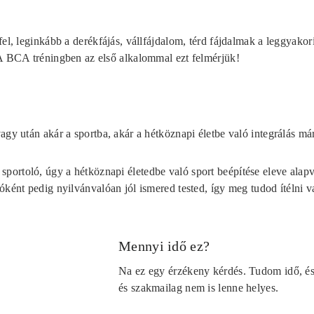
el, leginkább a derékfájás, vállfájdalom, térd fájdalmak a leggyakori
 A BCA tréningben az első alkalommal ezt felmérjük!
agy után akár a sportba, akár a hétköznapi életbe való integrálás már
ortoló, úgy a hétköznapi életedbe való sport beépítése eleve alap
óként pedig nyilvánvalóan jól ismered tested, így meg tudod ítélni va
Mennyi idő ez?
Na ez egy érzékeny kérdés. Tudom idő, é
és szakmailag nem is lenne helyes.