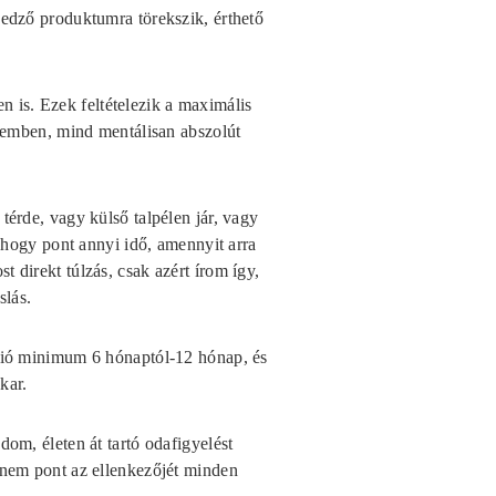
 edző produktumra törekszik, érthető
 is. Ezek feltételezik a maximális
telemben, mind mentálisan abszolút
térde, vagy külső talpélen jár, vagy
t hogy pont annyi idő, amennyit arra
 direkt túlzás, csak azért írom így,
slás.
kció minimum 6 hónaptól-12 hónap, és
kar.
dom, életen át tartó odafigyelést
hanem pont az ellenkezőjét minden