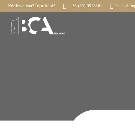
Kérdésed van? Írj nekünk!
+36 (30) 9528801
bcatraini