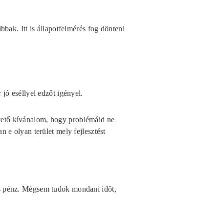
bbak. Itt is állapotfelmérés fog dönteni
 jó eséllyel edzőt igényel.
vető kívánalom, hogy problémáid ne
n e olyan terület mely fejlesztést
s pénz. Mégsem tudok mondani időt,