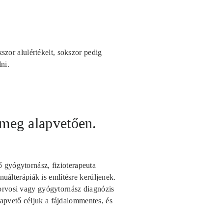
kszor alulértékelt, sokszor pedig
ni.
ő meg alapvetően.
 gyógytornász, fizioterapeuta
nuálterápiák is említésre kerüljenek.
orvosi vagy gyógytornász diagnózis
Alapvető céljuk a fájdalommentes, és