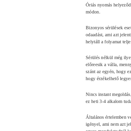
Óriás nyomás helyeződik
módon.
Bizonyos sérülések ese
odaadást, ami azt jelen
helytáll a folyamat telj
Sérülés nélkül még ilye
előreesik a válla, menn
szánt az egyén, hogy ez
hogy érzékelhető legyen
Nincs instant megoldás
ez heti 3-4 alkalom tuda
Általános értelemben ve
igényel, ami nem azt je