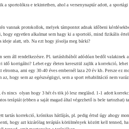
 a sportolókra e tekintetben, ahol a versenynaptár adott, a sportági
tén vannak protokollok, melyek támpontot adnak időbeni kérdésekben
ti, hogy egyetlen alkalmat sem hagy ki a sportoló, mind fizikális ér
es ideje alatt, stb. Na ezt hogy jósolja meg bárki?
n sem áll rendelkezésre. Pl. tartáshibából adódóan bedől valakinek a 
yi idő korrigálni? Lehet egy életen keresztül zajlik a korrekció, lehe
t elrontsa, ami egy 30-40 éves embernél laza 20 év kb. Persze ez most
 az, hogy sem az egészségügyi, sem a sport rehabilitáció nem varáz
, és nincs olyan hogy 3 hét és tök jó lesz meglásd. 1-1 adott korre
tos terápiát (ebben a saját magad által végezhető is bele tartozhat) ta
tt tartás korrekció, krónikus hátfájás, pl. pedig értsd úgy ahogy mon
lenti, hogy azt kizárólag terápiás körülmények között kell tenned, 