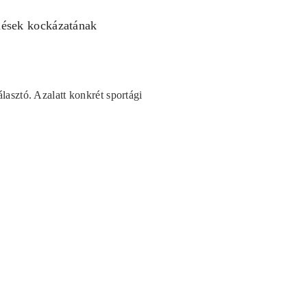
ülések kockázatának
lasztó. Azalatt konkrét sportági