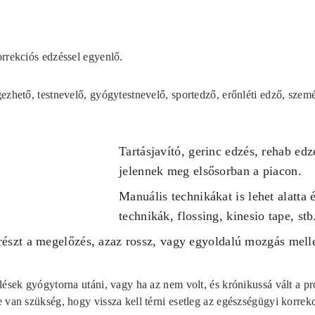
rrekciós edzéssel egyenlő.
ezhető, testnevelő, gyógytestnevelő, sportedző, erőnléti edző, sze
Tartásjavító, gerinc edzés, rehab edz
jelennek meg elsősorban a piacon.
Manuális technikákat is lehet alatta é
technikák, flossing, kinesio tape, stb
részt a megelőzés, azaz rossz, vagy egyoldalú mozgás melle
lések gyógytorna utáni, vagy ha az nem volt, és krónikussá vált a p
 van szükség, hogy vissza kell térni esetleg az egészségügyi korrekc