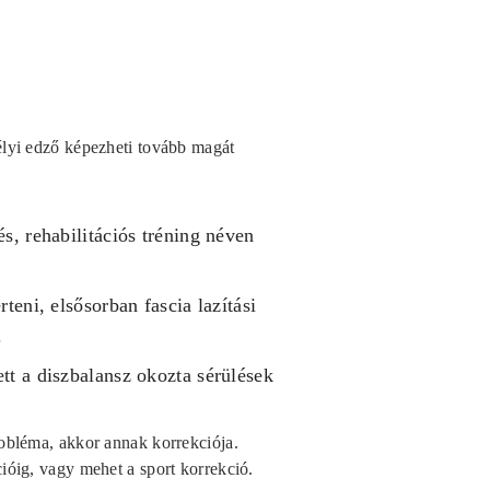
mélyi edző képezheti tovább magát
és, rehabilitációs tréning néven
rteni, elsősorban fascia lazítási
.
tt a diszbalansz okozta sérülések
robléma, akkor annak korrekciója.
ióig, vagy mehet a sport korrekció.