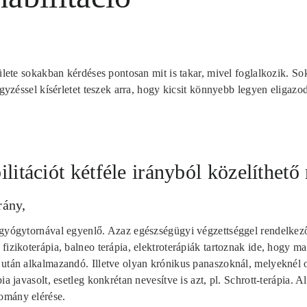
rülete sokakban kérdéses pontosan mit is takar, mivel foglalkozik. So
egyzéssel kísérletet teszek arra, hogy kicsit könnyebb legyen eligazod
ilitációt kétféle irányból közelíthet
rány,
 gyógytornával egyenlő. Azaz egészségügyi végzettséggel rendelkező
fizikoterápia, balneo terápia, elektroterápiák tartoznak ide, hogy ma
 után alkalmazandó. Illetve olyan krónikus panaszoknál, melyeknél 
ia javasolt, esetleg konkrétan nevesítve is azt, pl. Schrott-terápia. 
omány elérése.