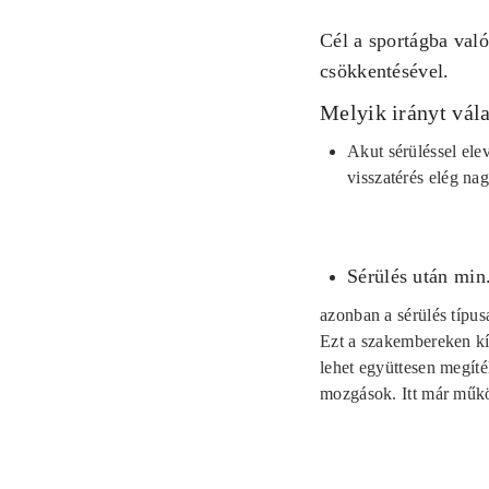
Cél a sportágba való
csökkentésével.
Melyik irányt vál
Akut sérüléssel ele
visszatérés elég nag
Sérülés után min.
azonban a sérülés típus
Ezt a szakembereken kív
lehet együttesen megíté
mozgások. Itt már működ