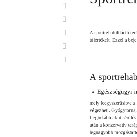
A sportrehabilitáció te
túlértékelt. Ezzel a bej
A sportrehab
Egészségügyi i
mely leegyszerűsítve a
végezheti. Gyógytorna, 
Leginkább akut sérülés
után a konzervatív teráp
legnagyobb mozgástart