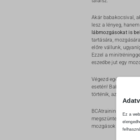
találsz.
Akár babakocsival, a
lesz a lényeg, hanem 
lábmozgásokat is bele
tartására, mozgására
előre vállunk, ugyan
Ezzel a minitréningge
eszedbe jut egy mozd
Végezd egészséggel, 
esetén! Babakocsi to
történik, azt is bátr
Adatv
BCAtrainingben a Fi
Ez a web
megszüntetését célzó
elengedh
mozgások is örömtel
felhaszná