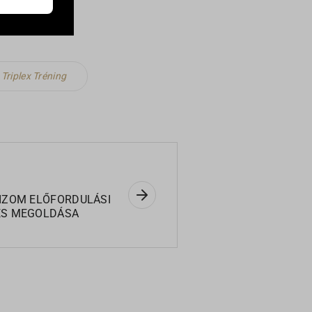
élyre
k meg
Triplex Tréning
elyek
IZOM ELŐFORDULÁSI
ÉS MEGOLDÁSA