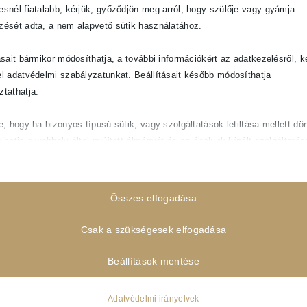
https://bcatraining.hu/mummy-tummy-trening/
esnél fiatalabb, kérjük, győződjön meg arról, hogy szülője vagy gyámja
zését adta, a nem alapvető sütik használatához.
://bcatraining.hu/triplex-trening/
ásait bármikor módosíthatja, a további információkért az adatkezelésről, k
el adatvédelmi szabályzatunkat. Beállításait később módosíthatja
éning:
https://bcatraining.hu/treningek/15-hetes-program-a-fa
ztathatja.
fajdalmak-eseten/
e, hogy ha bizonyos típusú sütik, vagy szolgáltatások letiltása mellett dön
lhatja a webhely által nyújtott élményét és az általunk kínált szolgáltatás
ető
pvető sütik és szolgáltatások biztosítják az oldal megfelelő működéséhe
Összes elfogadása
és szolgáltatások a GDPR szerint nem igénylik a felhasználó hozzájárulás
Csak a szükségesek elfogadása
Részletek megjelenítése
ztikai
Beállítások mentése
_notice_accepted
isztikai sütik és szolgáltatások felhasználási információkat gyűjtenek, am
vé teszik számunkra, hogy betekintést nyerjünk abba, hogyan lépnek kap
ie
Adatvédelmi irányelvek
tóink a weboldalunkkal.