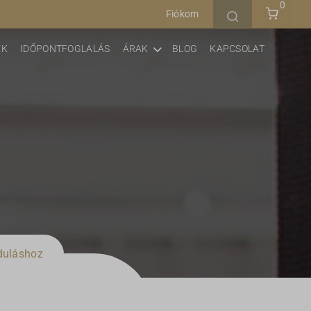
0
Fiókom
EK
IDŐPONTFOGLALÁS
ÁRAK
BLOG
KAPCSOLAT
duláshoz