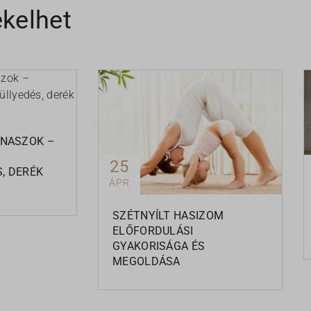
ekelhet
lortheme
torguide
ANASZOK –
25
, DERÉK
ÁPR
SZÉTNYÍLT HASIZOM
ELŐFORDULÁSI
GYAKORISÁGA ÉS
MEGOLDÁSA