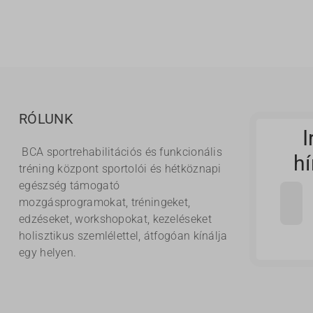
RÓLUNK
I
BCA sportrehabilitációs és funkcionális
hí
tréning központ sportolói és hétköznapi
egészség támogató
mozgásprogramokat, tréningeket,
edzéseket, workshopokat, kezeléseket
holisztikus szemlélettel, átfogóan kínálja
egy helyen.