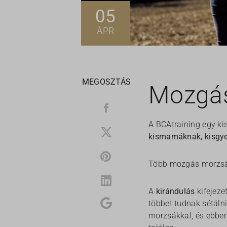
05
ÁPR
MEGOSZTÁS
Mozgá
A BCAtraining egy kis
kismamáknak, kisgye
Több mozgás morzsáé
A
kirándulás
kifejeze
többet tudnak sétáln
morzsákkal, és ebben