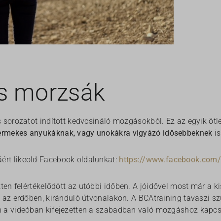
s morzsák
 sorozatot indított kedvcsináló mozgásokból. Ez az egyik ötlet
rmekes anyukáknak, vagy unokákra vigyázó idősebbeknek
is
rt likeold Facebook oldalunkat:
https://www.facebook.com/
tten felértékelődött az utóbbi időben. A jóidővel most már a
i az erdőben, kiránduló útvonalakon. A BCAtraining tavaszi 
 a videóban kifejezetten a szabadban való mozgáshoz kapcso