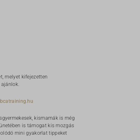
, melyet kifejezetten
 ajánlok.
bcatraining.hu
 kisgyermekesek, kismamák is még
szünetében is támogat kis mozgás
lódó mini gyakorlat tippeket