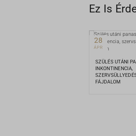
Ez Is Érd
perf_*
sr7_co
sr7_edi
28
ÁPR
SZÜLÉS UTÁNI P
INKONTINENCIA,
SZERVSÜLLYEDÉS
FÁJDALOM