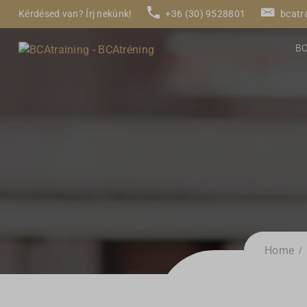
Kérdésed van? Írj nekünk!
+36 (30) 9528801
bcatr
B
Home