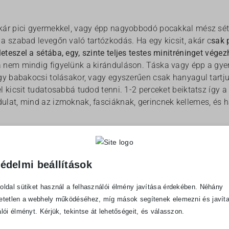
kár pici gyermekkel, vagy épp nagyobbodó pocakkal mész sétá
a szabad levegőn való tartózkodás. Ha egy kicsit, akár c
sak 
teszel a sétába, egy, szinte teljes testes minitréninget végez
 nem mindig figyelünk a kiránduláson. Táska vagy épp a gye
így babakocsi tolásakor, vagy egyszerűen csak hanyagul tartju
l kicsit tudatosabbá tudod tenni. 1-2 perceket beiktatsz így 
ulat, mind az izmoknak, fasciáknak, gerincnek kellemes, és 
és kizárólag biztonságos körülmények között, ne csúszós, mer
lása esetén értelemszerűen az egykaros mozdulatokat javaso
an végezd 1-1 karral, majd pár ismétlés után végezd el a másik o
édelmi beállítások
tmummy kismama torna keretében és a TripleX gerinctréning 
oldal sütiket használ a felhasználói élmény javítása érdekében. Néhány
 programjában sok ilyen, funkcionális gyakorlatot tanulunk, 
etetlen a webhely működéséhez, míg mások segítenek elemezni és javíta
ik legyenek 😉
lói élményt. Kérjük, tekintse át lehetőségeit, és válasszon.