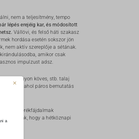
lni, nem a teljesítmény, tempo
pár lépés erejéig kar, és módosított
hetsz.
Vállövi, és felső háti szakasz
rmek hordása esetén sokszor jön
k, nem aktív szereplője a sétának.
a kirándulásodba, amikor csak
hasznos impulzust adsz.
edek, nagyon köves, stb. talaj
×
lt végezni, ahol páros bemutatás
ldalra is.
krónikus derékfájdalmak
tudatosítunk, hogy a hétköznapi
ni a