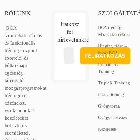
RÓLUNK
SZOLGÁLTAT
Iratkozz
BCA
BCA tréning –
fel
Mozgáskorrekció
sportrehabilitációs
hírlevelünkre
és funkcionális
Hinging rider –
tréning központ
lovas BCA
sportolói és
Fitmummy
hétköznapi
Training
egészség
támogató
TripleX Training
mozgásprogramokat,
Fascia tréning
tréningeket,
edzéseket,
Gyógytorna
workshopokat,
kezeléseket
Gyógymasszázs
holisztikus
Kezelések
szemlélettel,