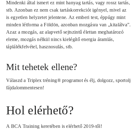
Mindenki által ismert ez mint hanyag tartás, vagy rossz tartás,
stb. Azonban ez nem csak tartáskorrekciót igényel, mivel az
is egyetlen helyzetet jelentene. Az emberi test, éppúgy mint
minden létforma a Földön, azonban mozgásra van „kitalálva”.
Azaz a mozgás, az alapvető sejtszintű élettan meghatározó
eleme, mozgás nélkül nincs kielégítő energia áramlás,
táplálékfelvétel, hasznosulás, stb.
Mit tehetek ellene?
Válaszd a
Triplex tréning®
programot és élj, dolgozz, sportolj
fájdalommentesen!
Hol elérhető?
A
BCA Training
keretében is elérhető 2019-től!