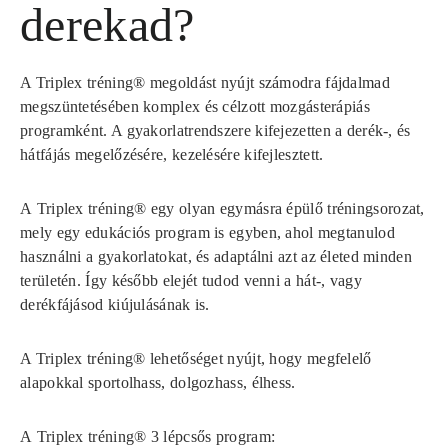
derekad?
A
Triplex tréning®
megoldást nyújt számodra fájdalmad
megszüntetésében komplex és célzott mozgásterápiás
programként. A gyakorlatrendszere kifejezetten a derék-, és
hátfájás megelőzésére, kezelésére kifejlesztett.
A
Triplex tréning®
egy olyan egymásra épülő tréningsorozat,
mely egy edukációs program is egyben, ahol megtanulod
használni a gyakorlatokat, és adaptálni azt az életed minden
területén. Így később elejét tudod venni a hát-, vagy
derékfájásod kiújulásának is.
A
Triplex tréning®
lehetőséget nyújt, hogy megfelelő
alapokkal sportolhass, dolgozhass, élhess.
A
Triplex tréning®
3 lépcsős program: