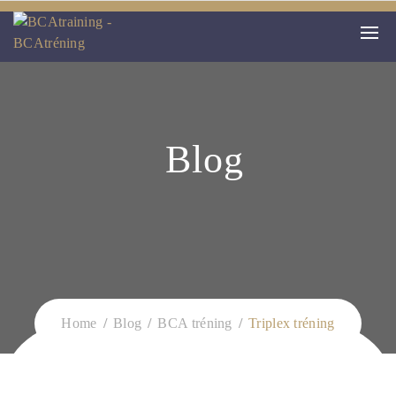
Blog
Home
Blog
BCA tréning
Triplex tréning