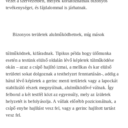
vezet a szervezetben, melyek korlátozhatnak bizonyos
tevékenységet, és fájdalommal is járhatnak.
Bizonyos területek alulműködhetnek, míg mások
túlműködnek, kifáradnak. Tipikus példa hogy ülőmunka
esetén a testünk elülső oldalán lévő képletek túlműködése
okán – azaz a csípő hajlító izmai, a mellkas és kar elülső
területei sokat dolgoznak a testhelyzet fenntartásán-, addig a
hátul lévő képletek a gerinc menti területek vagy a lapockát
stabilizáló részek megnyúlnak, alulműködővé válnak. Így
felborul a két testfél közt az egyensúly, mely az ízületek
helyzetét is befolyásolja. A vállak előrébb pozicionálnak, a
csípő enyhe hajlítást vesz fel, vagy a gerinc hajlított tartást
vesz fel.