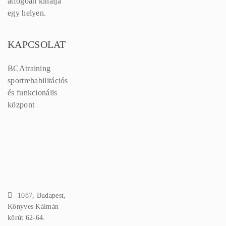
átfogóan kínálja
egy helyen.
KAPCSOLAT
BCAtraining
sportrehabilitációs
és funkcionális
központ
1087, Budapest,
Könyves Kálmán
körút 62-64.