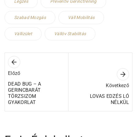
Légzés
Preventív Gerinctréning
Szabad Mozgás
Váll Mobilitás
Vállízület
Vállöv Stabilitás
Előző
DEAD BUG – A
Következő
GERINCBARÁT
TÖRZSIZOM
LOVAS EDZÉS LÓ
GYAKORLAT
NÉLKÜL