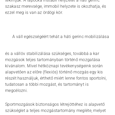
tekintjük. A lapocka instabil helyzetét a háti gerinc
szakasz merevsége, immobil helyzete is okozhatja, és
ezzel meg is van az ördögi kör.
A váll egészségéért tehát a háti gerinc mobilizálása
és a vállöv stabilizálása szükséges, továbbá a kar
mozgások teljes tartományban történő mozgatása
kívánalom. Mivel hétköznapi tevékenységeink során
alapvetően az előre (flexiós) történő mozgás egy kis
részét használjuk, érthető miért lenne fontos sportolni,
tudatosan a többi mozgást, és tartományt is
megcélozni.
Sportmozgások biztonságos létrejöttéhez is alapvető
szükséglet a teljes mozgástartomány megléte, melyet