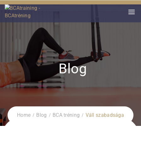
Blog
Home
Blog
BCA tréning
Váll szabadsága