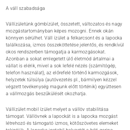
A váll szabadsága
Vállízületünk gömbízület, összetett, változatos és nagy
mozgástartományban képes mozogni. Ennek okán
könnyen sérülhet. Váll ízület a felkarcsont és a lapocka
találkozása, izmos összeköttetése jelentős, és rendkívül
okos rendszerben támogatja a karmozgásokat.
Azonban a sokat emlegetett ülő életmód ártalmai a
vállat is elérik, mivel a sok lefelé nézés (számítógép,
telefon használat), az előrefelé történő karmozgások,
helyzetek túlsúlya (autóvezetés pl., bármilyen kézzel
végzett tevékenység magunk előtt történik) együttesen
a vállmozgás beszűkülését okozhatja.
Vállízület mobil ízület melyet a vállöv stabilitása
támogat. Vállövnek a lapockát is a lapocka mozgást
létrehozó és támogató izmos, kötőszövetes elemeket