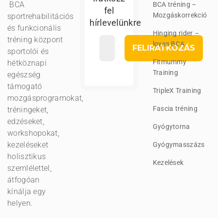
BCA
BCA tréning –
fel
Mozgáskorrekció
sportrehabilitációs
hírlevelünkre
és funkcionális
Hinging rider –
tréning központ
lovas BCA
sportolói és
Fitmummy
hétköznapi
Training
egészség
támogató
TripleX Training
mozgásprogramokat,
Fascia tréning
tréningeket,
edzéseket,
Gyógytorna
workshopokat,
kezeléseket
Gyógymasszázs
holisztikus
Kezelések
szemlélettel,
átfogóan
kínálja egy
helyen.