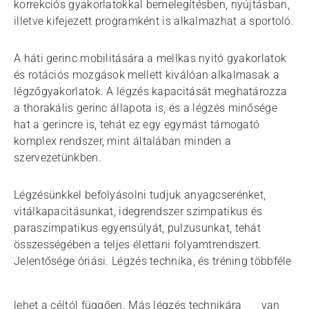
korrekciós gyakorlatokkal bemelegítésben, nyújtásban,
illetve kifejezett programként is alkalmazhat a sportoló.
A háti gerinc mobilitására a mellkas nyitó gyakorlatok
és rotációs mozgások mellett kiválóan alkalmasak a
légzőgyakorlatok. A légzés kapacitását meghatározza
a thorakális gerinc állapota is, és a légzés minősége
hat a gerincre is, tehát ez egy egymást támogató
komplex rendszer, mint általában minden a
szervezetünkben.
Légzésünkkel befolyásolni tudjuk anyagcserénket,
vitálkapacitásunkat, idegrendszer szimpatikus és
paraszimpatikus egyensúlyát, pulzusunkat, tehát
összességében a teljes élettani folyamtrendszert.
Jelentősége óriási. Légzés technika, és tréning többféle
lehet a céltól függően. Más légzés technikára
van